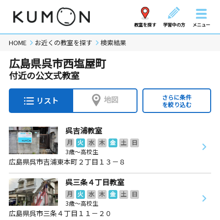
教室を探す
学習中の方
メニュー
HOME
お近くの教室を探す
検索結果
広島県呉市西塩屋町
付近の公文式教室
さらに条件
地図
リスト
を絞り込む
呉吉浦教室
月
火
水
木
金
土
日
3歳～高校生
広島県呉市吉浦東本町２丁目１３－８
呉三条４丁目教室
月
火
水
木
金
土
日
3歳～高校生
広島県呉市三条４丁目１１－２０