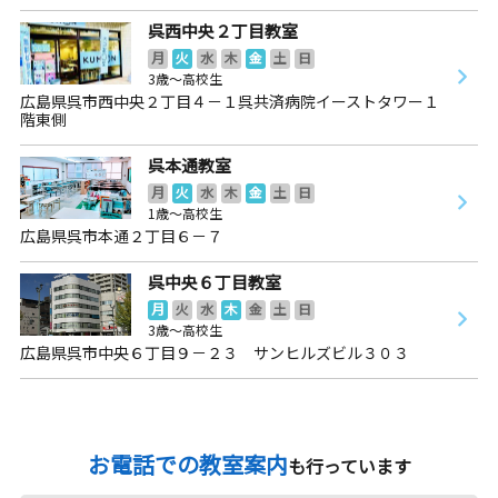
呉西中央２丁目教室
月
火
水
木
金
土
日
3歳～高校生
広島県呉市西中央２丁目４－１呉共済病院イーストタワー１
階東側
呉本通教室
月
火
水
木
金
土
日
1歳～高校生
広島県呉市本通２丁目６－７
呉中央６丁目教室
月
火
水
木
金
土
日
3歳～高校生
広島県呉市中央６丁目９－２３ サンヒルズビル３０３
お電話での教室案内
も行っています