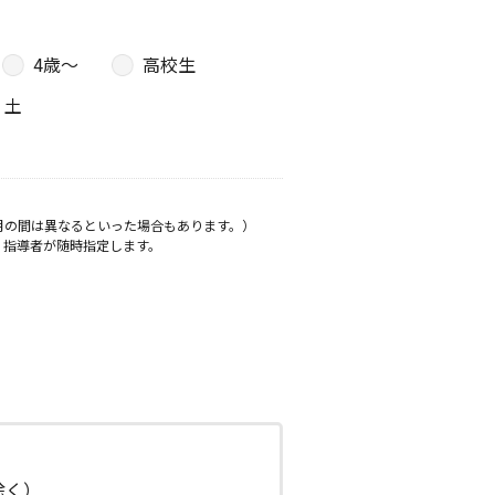
4歳〜
高校生
土
月の間は異なるといった場合もあります。）
、指導者が随時指定します。
日除く）