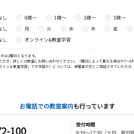
室
なし
0歳〜
1歳〜
2歳〜
3歳〜
日
なし
月
火
水
木
金
昭和中央集
なし
オンライン&教室学習
のは2曜日となります。
日
ただき、詳しくは教室にお問い合わせください。（曜日によって異なる場合や7～8
ライン＆教室学習」での学習か）については、保護者の方とご相談させていただき
ヒルズビル
日
お電話での教室案内
も行っています
Ｆ ２０１
受付時間
72-100
9:30～17:30（土日、祝