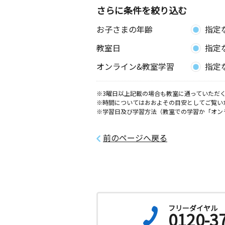
さらに条件を絞り込む
焼山中央４丁目教
お子さまの年齢
指定
月
火
水
木
金
土
0歳～高校生
教室日
指定
広島県呉市焼山中央４丁目４－１８ 
会所
オンライン&教室学習
指定
呉中央６丁目教室
※3曜日以上記載の場合も教室に通っていただく
月
火
水
木
金
土
※時間についてはおおよその目安としてご覧い
3歳～高校生
※学習日及び学習方法（教室での学習か「オン
広島県呉市中央６丁目９－２３ サン
３０３
前のページへ戻る
呉郷町教室
月
火
水
木
金
土
0歳～高校生
広島県呉市郷町４－２３ 藤中ビル２
号
フリーダイヤル
0120-3
呉本通教室