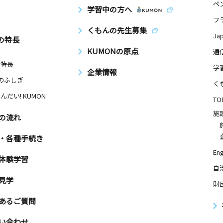
ペ
学習中の方へ
フ
くもんの先生募集
Ja
の特長
KUMONの原点
通
の特長
学
企業情報
Nのふしぎ
く
んだい! KUMON
TO
施
の流れ
・各種手続き
Eng
体験学習
自
見学
財
あるご質問
い合わせ