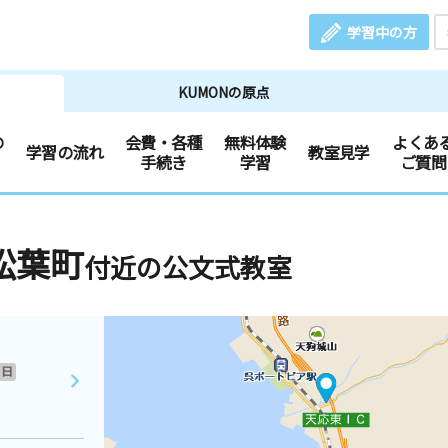
学習中の方
KUMONの原点
の
会費・各種
無料体験
よくあ
学習の流れ
教室見学
手続き
学習
ご質問
松葉町
付近の公文式教室
日