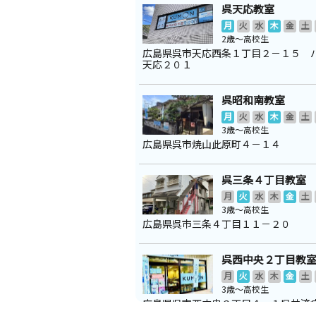
呉天応教室
月
火
水
木
金
土
2歳～高校生
広島県呉市天応西条１丁目２－１５ 
天応２０１
呉昭和南教室
月
火
水
木
金
土
3歳～高校生
広島県呉市焼山此原町４－１４
呉三条４丁目教室
月
火
水
木
金
土
3歳～高校生
広島県呉市三条４丁目１１－２０
呉西中央２丁目教
月
火
水
木
金
土
3歳～高校生
広島県呉市西中央２丁目４－１呉共済
トタワー１階東側