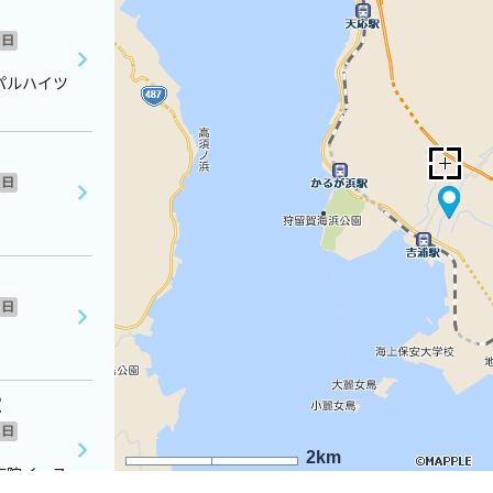
日
パルハイツ
日
日
室
日
2km
病院イース