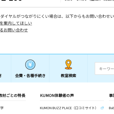
日
ーダイヤルがつながりにくい場合は、以下からもお問い合わせい
を案内してほしい
るお問い合わせ
日
材
会費・
各種手続き
教室検索
教材ごとの特長
KUMON体験者の声
事
数学
KUMON BUZZ PLACE（口コミサイト）
Ba