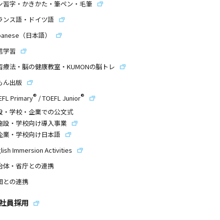
ン習字・かきかた・筆ペン・毛筆
ランス語・ドイツ語
panese（日本語）
信学習
習療法・脳の健康教室・KUMONの脳トレ
もん出版
®
®
EFL Primary
/
TOEFL Junior
設・学校・企業での公文式
施設・学校向け導入事業
企業・学校向け日本語
lish Immersion Activities
治体・省庁との連携
団との連携
社員採用