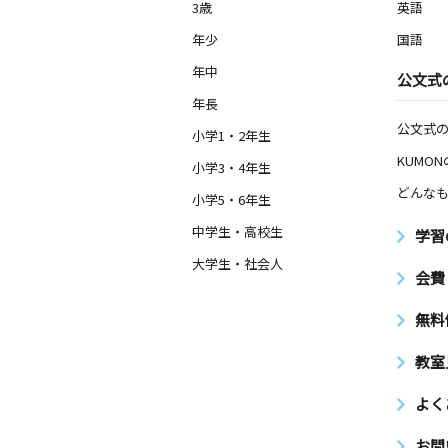
3歳
英語
年少
国語
年中
公文式
年長
公文式
小学1・2年生
KUMO
小学3・4年生
どんなも
小学5・6年生
中学生・高校生
学習
大学生・社会人
会費
無料
教室
よく
お問