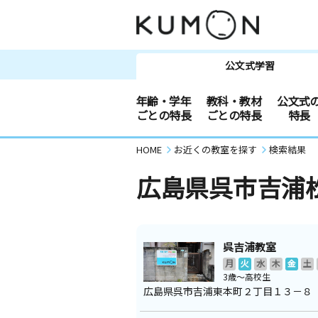
公文式学習
年齢・学年
教科・教材
公文式
ごとの特長
ごとの特長
特長
HOME
お近くの教室を探す
検索結果
広島県呉市吉浦
呉吉浦教室
月
火
水
木
金
土
3歳～高校生
広島県呉市吉浦東本町２丁目１３－８