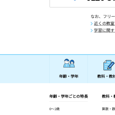
月
火
水
木
金
土
1歳～高校生
広島県呉市本通２丁目６－７
なお、フリ
近くの教室
呉神山教室
学習に関す
月
火
水
木
金
土
3歳～高校生
広島県呉市神山３丁目８－２
年齢・学年
教科・教
年齢・学年ごとの特長
教科・
0～2歳
算数・