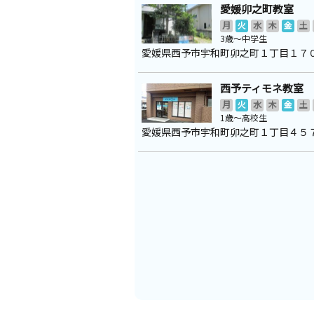
愛媛卯之町教室
月
火
水
木
金
土
3歳～中学生
愛媛県西予市宇和町卯之町１丁目１７
西予ティモネ教室
月
火
水
木
金
土
1歳～高校生
愛媛県西予市宇和町卯之町１丁目４５