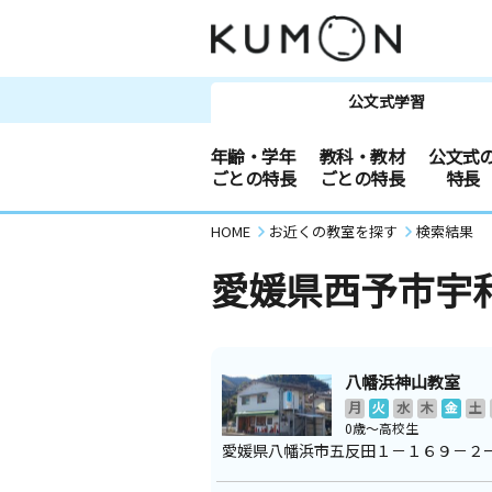
公文式学習
年齢・学年
教科・教材
公文式
ごとの特長
ごとの特長
特長
HOME
お近くの教室を探す
検索結果
愛媛県西予市宇
八幡浜神山教室
月
火
水
木
金
土
0歳～高校生
愛媛県八幡浜市五反田１－１６９－２