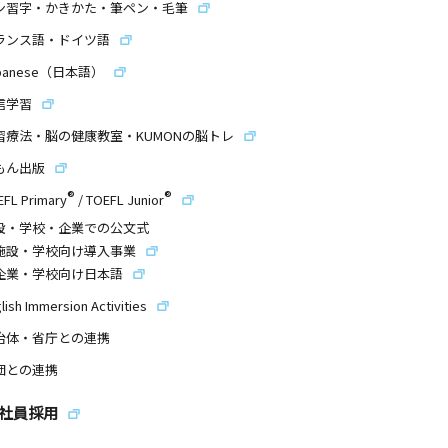
ン習字・かきかた・筆ペン・毛筆
ランス語・ドイツ語
panese（日本語）
信学習
習療法・脳の健康教室・KUMONの脳トレ
もん出版
®
®
EFL Primary
/
TOEFL Junior
設・学校・企業での公文式
施設・学校向け導入事業
企業・学校向け日本語
lish Immersion Activities
治体・省庁との連携
団との連携
社員採用