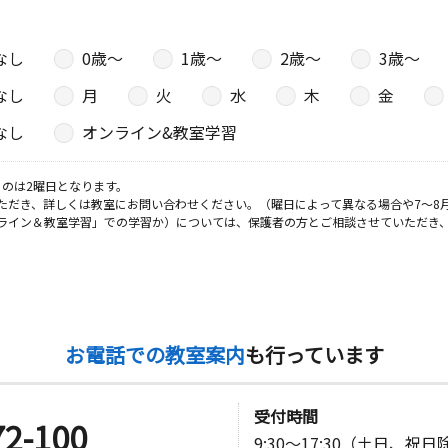
なし
0歳〜
1歳〜
2歳〜
3歳〜
なし
月
火
水
木
金
なし
オンライン&教室学習
のは2曜日となります。
ただき、詳しくは教室にお問い合わせください。（曜日によって異なる場合や7～8
ライン＆教室学習」での学習か）については、保護者の方とご相談させていただき
お電話での教室案内
も行っています
受付時間
72-100
9:30～17:30（土日、祝