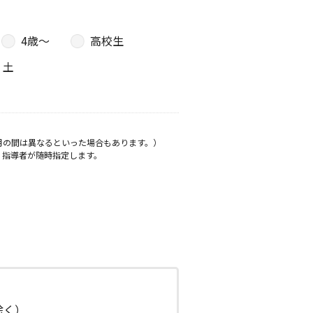
4歳〜
高校生
土
月の間は異なるといった場合もあります。）
、指導者が随時指定します。
日除く）