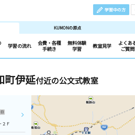
学習中の方
KUMONの原点
の
会費・各種
無料体験
よくあ
学習の流れ
教室見学
手続き
学習
ご質問
和町伊延
付近の公文式教室
日
ー２Ｆ