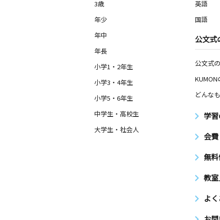
3歳
英語
年少
国語
年中
公文式
年長
公文式
小学1・2年生
KUMO
小学3・4年生
どんなも
小学5・6年生
中学生・高校生
学習
大学生・社会人
会費
無料
教室
よく
お問