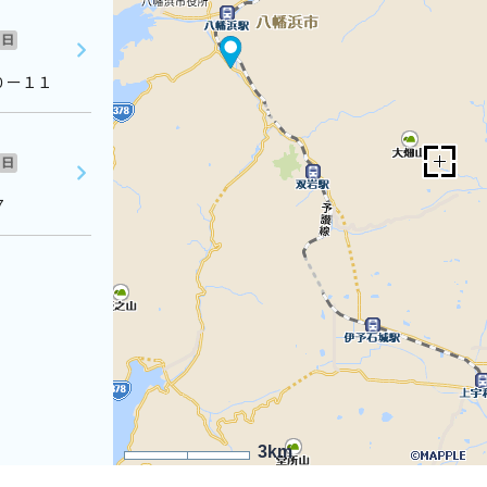
日
０ー１１
日
７
3km