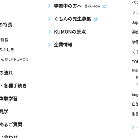
ペ
学習中の方へ
フ
くもんの先生募集
Ja
の特長
KUMONの原点
通
の特長
学
企業情報
Nのふしぎ
く
んだい! KUMON
TO
施
の流れ
・各種手続き
Eng
体験学習
自
見学
財
あるご質問
い合わせ