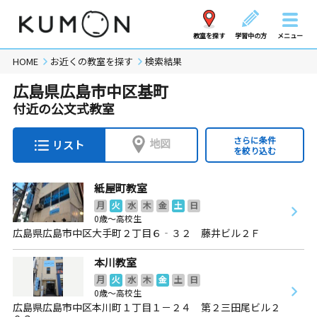
教室を探す
学習中の方
メニュー
HOME
お近くの教室を探す
検索結果
広島県広島市中区基町
付近の公文式教室
さらに条件
地図
リスト
を絞り込む
紙屋町教室
月
火
水
木
金
土
日
0歳～高校生
広島県広島市中区大手町２丁目６‐３２ 藤井ビル２Ｆ
本川教室
月
火
水
木
金
土
日
0歳～高校生
広島県広島市中区本川町１丁目１－２４ 第２三田尾ビル２