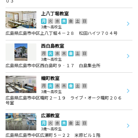
０３
上八丁堀教室
月
火
水
木
金
土
日
3歳～高校生
広島県広島市中区上八丁堀４－２８ 松田ハイツ７０４号
西白島教室
月
火
水
木
金
土
日
3歳～高校生
広島県広島市中区西白島町９‐１７ 白島集会所
幟町教室
月
火
水
木
金
土
日
3歳～高校生
広島県広島市中区幟町２－１９ ライブ・オーク幟町２０６
号室
広瀬教室
月
火
水
木
金
土
日
3歳～高校生
広島県広島市中区広瀬町５－２２ 米原ビル１階