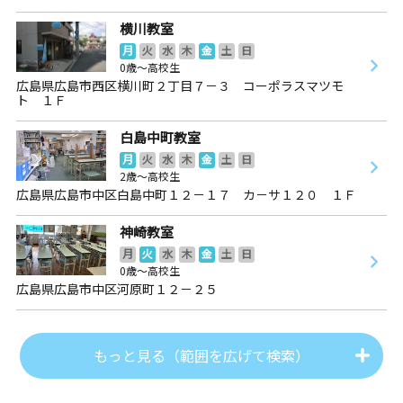
横川教室
月
火
水
木
金
土
日
0歳～高校生
広島県広島市西区横川町２丁目７－３ コーポラスマツモ
ト １Ｆ
白島中町教室
月
火
水
木
金
土
日
2歳～高校生
広島県広島市中区白島中町１２－１７ カ－サ１２０ １Ｆ
神崎教室
月
火
水
木
金
土
日
0歳～高校生
広島県広島市中区河原町１２－２５
もっと見る（範囲を広げて検索）