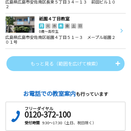
広島県広島市安佐南区長束５丁目３４－１３ 前田ビル１０
２
祇園４丁目教室
月
火
水
木
金
土
日
0歳～高校生
広島県広島市安佐南区祇園４丁目５１－３ メープル祇園２
０１号
もっと見る（範囲を広げて検索）
お電話での教室案内
も行っています
フリーダイヤル
0120-372-100
受付時間
9:30～17:30（土日、祝日除く）