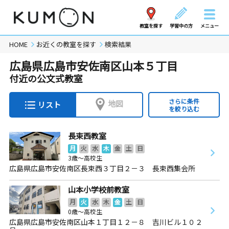
教室を探す
学習中の方
メニュー
HOME
お近くの教室を探す
検索結果
広島県広島市安佐南区山本５丁目
付近の公文式教室
さらに条件
地図
リスト
を絞り込む
長束西教室
月
火
水
木
金
土
日
3歳～高校生
広島県広島市安佐南区長束西３丁目２－３ 長束西集会所
山本小学校前教室
月
火
水
木
金
土
日
0歳～高校生
広島県広島市安佐南区山本１丁目１２－８ 吉川ビル１０２