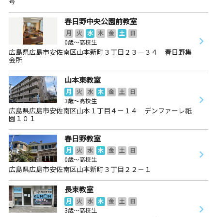
号
春日野中央公園前教室
月
火
水
木
金
土
日
0歳～高校生
広島県広島市安佐南区山本新町３丁目２３－３４ 春日野集
会所
山本東教室
月
火
水
木
金
土
日
3歳～高校生
広島県広島市安佐南区山本１丁目４－１４ デンファーレ祇
園１０１
春日野教室
月
火
水
木
金
土
日
0歳～高校生
広島県広島市安佐南区山本新町３丁目２２－１
長束教室
月
火
水
木
金
土
日
3歳～高校生