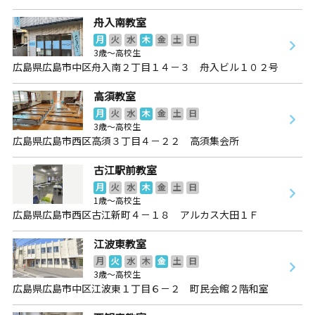
舟入南教室
月
火
水
木
金
土
日
3歳～高校生
広島県広島市中区舟入南２丁目１４－３ 舟入ビル１０２号
高須教室
月
火
水
木
金
土
日
3歳～高校生
広島県広島市西区高須３丁目４－２２ 高須集会所
古江駅前教室
月
火
水
木
金
土
日
1歳～高校生
広島県広島市西区古江新町４－１８ アルカス大田１Ｆ
江波東教室
月
火
水
木
金
土
日
3歳～高校生
広島県広島市中区江波東１丁目６－２ 町民会館２階和室