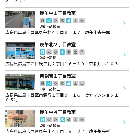
オ ２０３
庚午中１丁目教室
月
火
水
木
金
土
日
3歳～高校生
広島県広島市西区庚午北４丁目９－１７ 庚午中央会館
庚午北２丁目教室
月
火
水
木
金
土
日
0歳～高校生
広島県広島市西区庚午北２丁目１６－１０ 森松ビル１０３
南観音１丁目教室
月
火
水
木
金
土
日
1歳～高校生
広島県広島市西区南観音１丁目９－１６ 美笠マンション１
０５号
庚午中４丁目教室
月
火
水
木
金
土
日
2歳～高校生
広島県広島市西区庚午中４丁目１９－２７ 庚午集会所