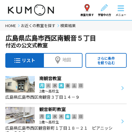
教室を探す
学習中の方
メニュー
HOME
お近くの教室を探す
検索結果
広島県広島市西区南観音５丁目
付近の公文式教室
さらに条件
地図
リスト
を絞り込む
南観音教室
月
火
水
木
金
土
日
2歳～高校生
広島県広島市西区南観音３丁目１４－９
観音新町教室
月
火
水
木
金
土
日
1歳～高校生
広島県広島市西区観音新町１丁目１８－２１ ピアニッシ