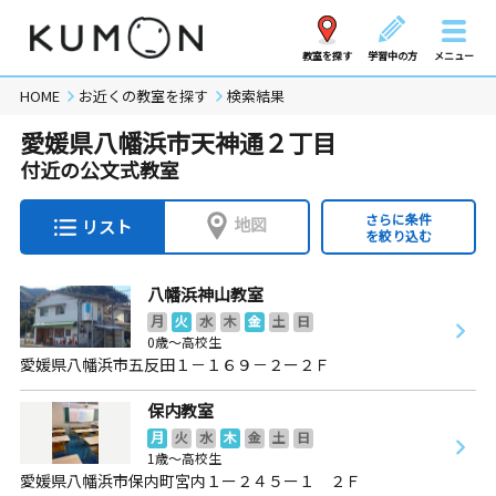
教室を探す
学習中の方
メニュー
HOME
お近くの教室を探す
検索結果
愛媛県八幡浜市天神通２丁目
付近の公文式教室
さらに条件
地図
リスト
を絞り込む
八幡浜神山教室
月
火
水
木
金
土
日
0歳～高校生
愛媛県八幡浜市五反田１－１６９－２ー２Ｆ
保内教室
月
火
水
木
金
土
日
1歳～高校生
愛媛県八幡浜市保内町宮内１ー２４５ー１ ２Ｆ