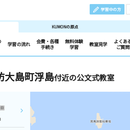
学習中の方
KUMONの原点
の
会費・各種
無料体験
よくあ
学習の流れ
教室見学
手続き
学習
ご質問
防大島町浮島
付近の公文式教室
日
３