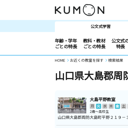
公文式学習
年齢・学年
教科・教材
公文式
ごとの特長
ごとの特長
特長
HOME
お近くの教室を探す
検索結果
山口県大島郡周
大島平野教室
月
火
水
木
金
土
2歳～高校生
山口県大島郡周防大島町平野２１９－