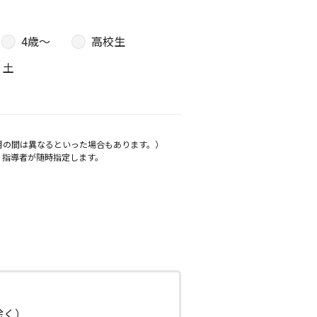
4歳〜
高校生
土
月の間は異なるといった場合もあります。）
、指導者が随時指定します。
日除く）