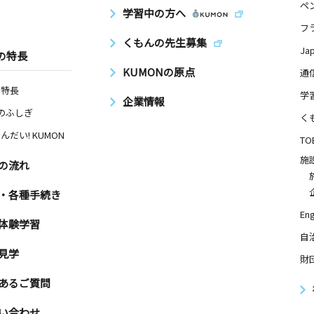
ペ
学習中の方へ
フ
くもんの先生募集
Ja
の特長
KUMONの原点
通
の特長
学
企業情報
Nのふしぎ
く
んだい! KUMON
TO
施
の流れ
・各種手続き
Eng
体験学習
自
見学
財
あるご質問
い合わせ