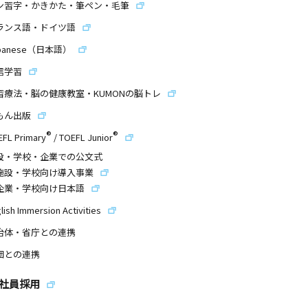
ン習字・かきかた・筆ペン・毛筆
ランス語・ドイツ語
panese（日本語）
信学習
習療法・脳の健康教室・KUMONの脳トレ
もん出版
®
®
EFL Primary
/
TOEFL Junior
設・学校・企業での公文式
施設・学校向け導入事業
企業・学校向け日本語
lish Immersion Activities
治体・省庁との連携
団との連携
社員採用