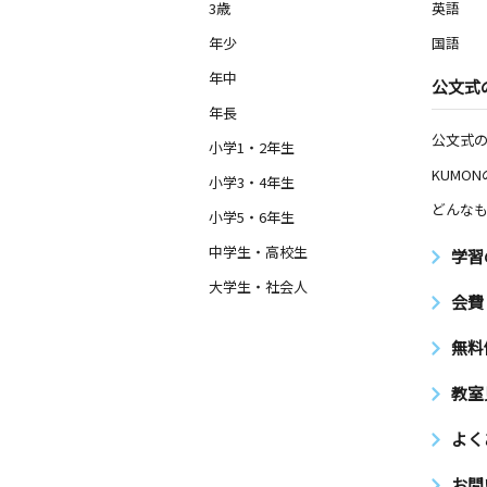
3歳
英語
年少
国語
年中
公文式
年長
公文式
小学1・2年生
KUMO
小学3・4年生
どんなも
小学5・6年生
中学生・高校生
学習
大学生・社会人
会費
無料
教室
よく
お問