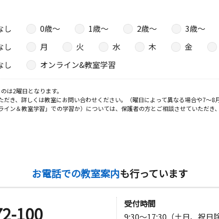
なし
0歳〜
1歳〜
2歳〜
3歳〜
なし
月
火
水
木
金
なし
オンライン&教室学習
のは2曜日となります。
ただき、詳しくは教室にお問い合わせください。（曜日によって異なる場合や7～8
ライン＆教室学習」での学習か）については、保護者の方とご相談させていただき
お電話での教室案内
も行っています
受付時間
72-100
9:30～17:30（土日、祝