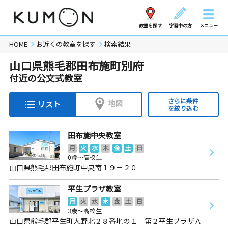
教室を探す
学習中の方
メニュー
HOME
お近くの教室を探す
検索結果
山口県熊毛郡田布施町別府
付近の公文式教室
さらに条件
地図
リスト
を絞り込む
田布施中央教室
月
火
水
木
金
土
日
0歳～高校生
山口県熊毛郡田布施町中央南１９－２０
平生プラザ教室
月
火
水
木
金
土
日
3歳～高校生
山口県熊毛郡平生町大野北２８番地の１ 第２平生プラザＡ