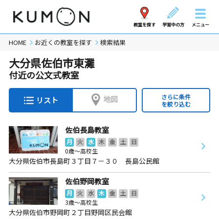
教室を探す
学習中の方
メニュー
HOME
お近くの教室を探す
検索結果
大分県佐伯市東灘
付近の公文式教室
さらに条件
地図
リスト
を絞り込む
佐伯長島教室
月
火
水
木
金
土
日
0歳～高校生
大分県佐伯市長島町３丁目７－３０ 長島公民館
佐伯野岡教室
月
火
水
木
金
土
日
3歳～高校生
大分県佐伯市野岡町２丁目野岡区民会館