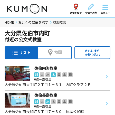
教室を探す
学習中の方
メニュー
HOME
お近くの教室を探す
検索結果
大分県佐伯市内町
付近の公文式教室
さらに条件
地図
リスト
を絞り込む
佐伯内町教室
月
火
水
木
金
土
日
0歳～高校生
大分県佐伯市大手町２丁目１－３１ 内町クラブ２Ｆ
佐伯長島教室
月
火
水
木
金
土
日
0歳～高校生
大分県佐伯市長島町３丁目７－３０ 長島公民館