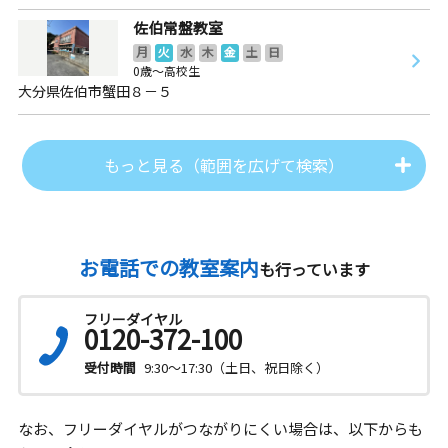
佐伯常盤教室
月
火
水
木
金
土
日
0歳～高校生
大分県佐伯市蟹田８－５
もっと見る（範囲を広げて検索）
お電話での教室案内
も行っています
フリーダイヤル
0120-372-100
受付時間
9:30～17:30（土日、祝日除く）
なお、フリーダイヤルがつながりにくい場合は、以下からも