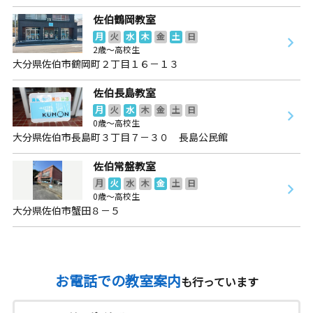
佐伯鶴岡教室
月
火
水
木
金
土
日
2歳～高校生
大分県佐伯市鶴岡町２丁目１６－１３
佐伯長島教室
月
火
水
木
金
土
日
0歳～高校生
大分県佐伯市長島町３丁目７－３０ 長島公民館
佐伯常盤教室
月
火
水
木
金
土
日
0歳～高校生
大分県佐伯市蟹田８－５
お電話での教室案内
も行っています