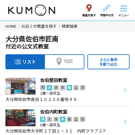
教室を探す
学習中の方
メニュー
HOME
お近くの教室を探す
検索結果
大分県佐伯市匠南
付近の公文式教室
さらに条件
地図
リスト
を絞り込む
佐伯堅田教室
月
火
水
木
金
土
日
2歳～高校生
大分県佐伯市長谷１０２３８番地４９
佐伯内町教室
月
火
水
木
金
土
日
0歳～高校生
大分県佐伯市大手町２丁目１－３１ 内町クラブ２Ｆ