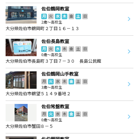
佐伯鶴岡教室
月
火
水
木
金
土
日
2歳～高校生
大分県佐伯市鶴岡町２丁目１６－１３
佐伯長島教室
月
火
水
木
金
土
日
0歳～高校生
大分県佐伯市長島町３丁目７－３０ 長島公民館
佐伯鶴岡山手教室
月
火
水
木
金
土
日
3歳～高校生
大分県佐伯市鶴望５１４９番地２
佐伯常盤教室
月
火
水
木
金
土
日
0歳～高校生
大分県佐伯市蟹田８－５
佐伯野岡教室