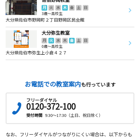
月
火
水
木
金
土
日
3歳～高校生
大分県佐伯市野岡町２丁目野岡区民会館
大分弥生教室
月
火
水
木
金
土
日
0歳～高校生
大分県佐伯市弥生上小倉４２７
お電話での教室案内
も行っています
フリーダイヤル
0120-372-100
受付時間
9:30～17:30（土日、祝日除く）
なお、フリーダイヤルがつながりにくい場合は、以下からも