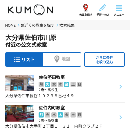
教室を探す
学習中の方
メニュー
HOME
お近くの教室を探す
検索結果
大分県佐伯市川原
付近の公文式教室
さらに条件
地図
リスト
を絞り込む
佐伯堅田教室
月
火
水
木
金
土
日
2歳～高校生
大分県佐伯市長谷１０２３８番地４９
佐伯内町教室
月
火
水
木
金
土
日
0歳～高校生
大分県佐伯市大手町２丁目１－３１ 内町クラブ２Ｆ