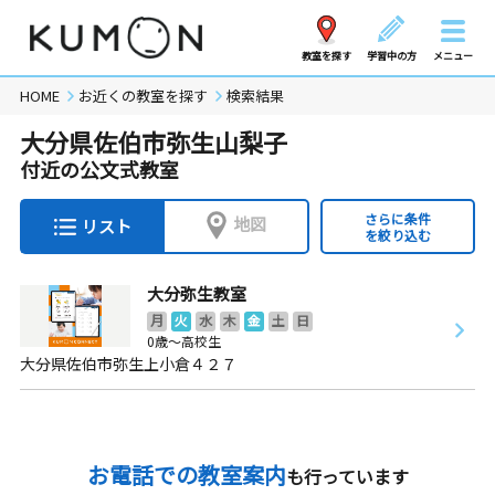
教室を探す
学習中の方
メニュー
HOME
お近くの教室を探す
検索結果
大分県佐伯市弥生山梨子
付近の公文式教室
さらに条件
地図
リスト
を絞り込む
大分弥生教室
月
火
水
木
金
土
日
0歳～高校生
大分県佐伯市弥生上小倉４２７
お電話での教室案内
も行っています