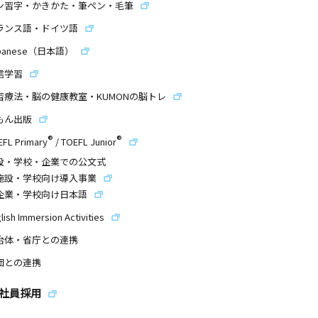
ン習字・かきかた・筆ペン・毛筆
ランス語・ドイツ語
panese（日本語）
信学習
習療法・脳の健康教室・KUMONの脳トレ
もん出版
®
®
EFL Primary
/
TOEFL Junior
設・学校・企業での公文式
施設・学校向け導入事業
企業・学校向け日本語
lish Immersion Activities
治体・省庁との連携
団との連携
社員採用