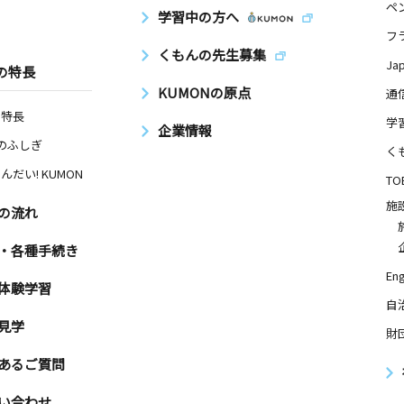
ペ
学習中の方へ
フ
くもんの先生募集
Ja
の特長
KUMONの原点
通
の特長
学
企業情報
Nのふしぎ
く
んだい! KUMON
TO
施
の流れ
・各種手続き
Eng
体験学習
自
見学
財
あるご質問
い合わせ