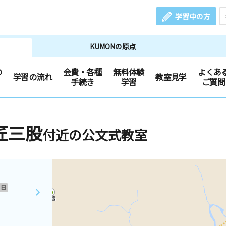
学習中の方
KUMONの原点
の
会費・各種
無料体験
よくあ
学習の流れ
教室見学
手続き
学習
ご質問
匠三股
付近の公文式教室
日