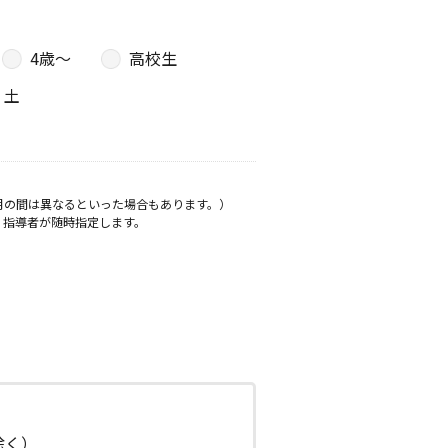
4歳〜
高校生
土
月の間は異なるといった場合もあります。）
、指導者が随時指定します。
日除く）