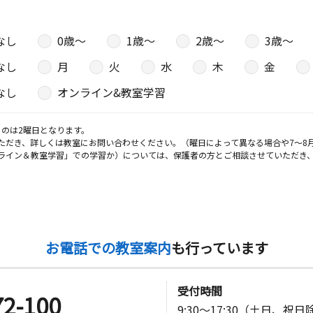
なし
0歳〜
1歳〜
2歳〜
3歳〜
なし
月
火
水
木
金
なし
オンライン&教室学習
のは2曜日となります。
ただき、詳しくは教室にお問い合わせください。（曜日によって異なる場合や7～8
ライン＆教室学習」での学習か）については、保護者の方とご相談させていただき
お電話での教室案内
も行っています
受付時間
72-100
9:30～17:30（土日、祝