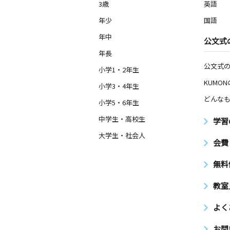
3歳
英語
年少
国語
年中
公文式
年長
公文式
小学1・2年生
KUMO
小学3・4年生
どんなも
小学5・6年生
中学生・高校生
学習
大学生・社会人
会費
無料
教室
よく
お問