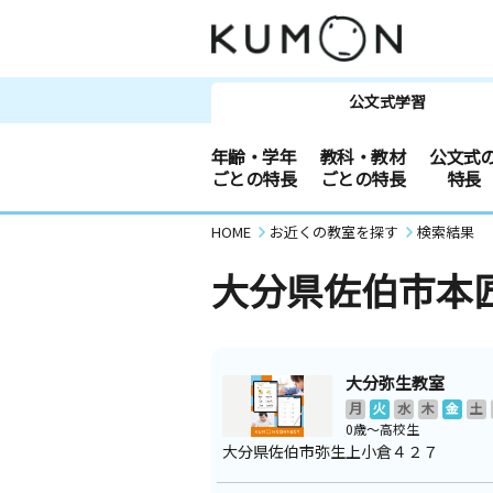
公文式学習
年齢・学年
教科・教材
公文式
ごとの特長
ごとの特長
特長
HOME
お近くの教室を探す
検索結果
大分県佐伯市本
大分弥生教室
月
火
水
木
金
土
0歳～高校生
大分県佐伯市弥生上小倉４２７