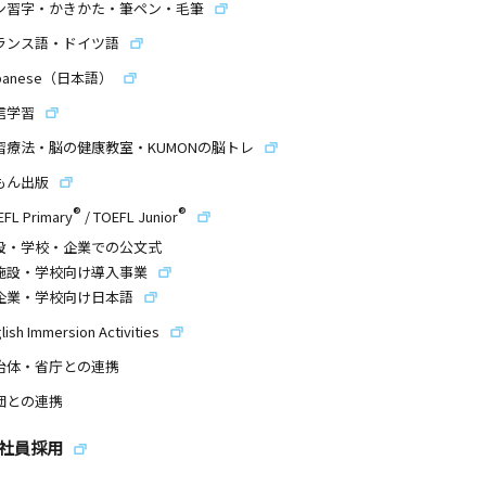
ン習字・かきかた・筆ペン・毛筆
ランス語・ドイツ語
panese（日本語）
信学習
習療法・脳の健康教室・KUMONの脳トレ
もん出版
®
®
EFL Primary
/
TOEFL Junior
設・学校・企業での公文式
施設・学校向け導入事業
企業・学校向け日本語
lish Immersion Activities
治体・省庁との連携
団との連携
社員採用