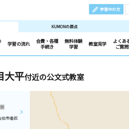
学習中の方
KUMONの原点
の
会費・各種
無料体験
よくあ
学習の流れ
教室見学
手続き
学習
ご質問
目大平
付近の公文式教室
日
佐伯市番匠