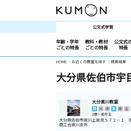
公文式学習
年齢・学年
教科・教材
公文式
ごとの特長
ごとの特長
特長
HOME
お近くの教室を探す
検索結果
大分県佐伯市宇
大分直川教室
月
火
水
木
金
土
3歳～高校生
大分県佐伯市直川上直見５７２－１ 
商工会直川支所