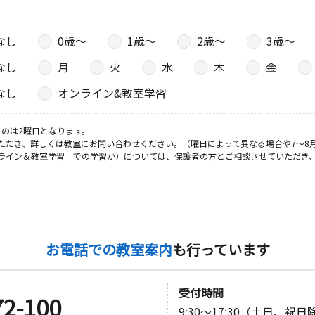
なし
0歳〜
1歳〜
2歳〜
3歳〜
なし
月
火
水
木
金
なし
オンライン&教室学習
のは2曜日となります。
ただき、詳しくは教室にお問い合わせください。（曜日によって異なる場合や7～8
ライン＆教室学習」での学習か）については、保護者の方とご相談させていただき
お電話での教室案内
も行っています
受付時間
72-100
9:30～17:30（土日、祝