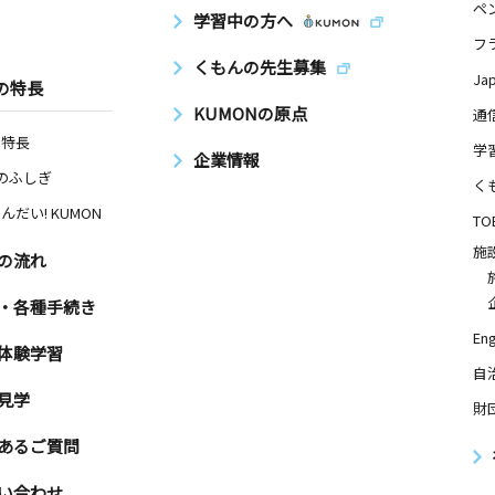
ペ
学習中の方へ
フ
くもんの先生募集
Ja
の特長
KUMONの原点
通
の特長
学
企業情報
Nのふしぎ
く
んだい! KUMON
TO
施
の流れ
・各種手続き
Eng
体験学習
自
見学
財
あるご質問
い合わせ