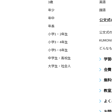
3歳
英語
年少
国語
年中
公文式
年長
公文式
小学1・2年生
KUMO
小学3・4年生
どんなも
小学5・6年生
中学生・高校生
学習
大学生・社会人
会費
無料
教室
よく
お問