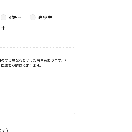
4歳〜
高校生
土
月の間は異なるといった場合もあります。）
、指導者が随時指定します。
日除く）