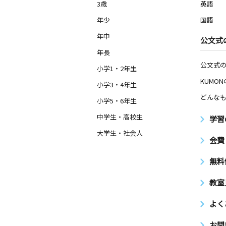
3歳
英語
年少
国語
年中
公文式
年長
公文式
小学1・2年生
KUMO
小学3・4年生
どんなも
小学5・6年生
中学生・高校生
学習
大学生・社会人
会費
無料
教室
よく
お問