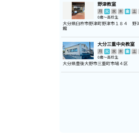
野津教室
月
火
水
木
金
土
0歳～高校生
大分県臼杵市野津町野津市１８４ 野
館
大分三重中央教室
月
火
水
木
金
土
0歳～高校生
大分県豊後大野市三重町市場４区