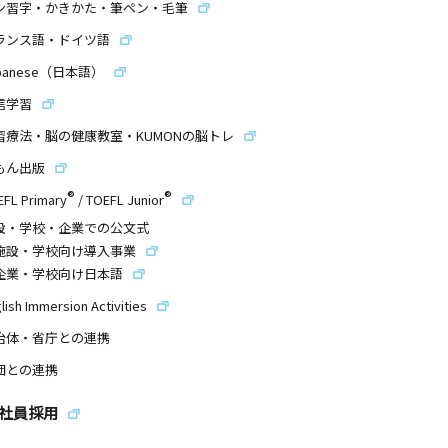
ン習字・かきかた・筆ペン・毛筆
ランス語・ドイツ語
panese（日本語）
信学習
習療法・脳の健康教室・KUMONの脳トレ
もん出版
®
®
EFL Primary
/
TOEFL Junior
設・学校・企業での公文式
施設・学校向け導入事業
企業・学校向け日本語
lish Immersion Activities
治体・省庁との連携
団との連携
社員採用