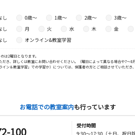
なし
0歳〜
1歳〜
2歳〜
3歳〜
なし
月
火
水
木
金
なし
オンライン&教室学習
のは2曜日となります。
ただき、詳しくは教室にお問い合わせください。（曜日によって異なる場合や7～8
ライン＆教室学習」での学習か）については、保護者の方とご相談させていただき
お電話での教室案内
も行っています
受付時間
72-100
9:30～17:30（土日、祝