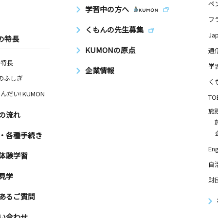
ペ
学習中の方へ
フ
くもんの先生募集
Ja
の特長
KUMONの原点
通
の特長
学
企業情報
Nのふしぎ
く
んだい! KUMON
TO
施
の流れ
・各種手続き
Eng
体験学習
自
見学
財
あるご質問
い合わせ