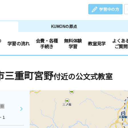
学習中の方
KUMONの原点
の
会費・各種
無料体験
よくあ
学習の流れ
教室見学
手続き
学習
ご質問
市三重町宮野
付近の公文式教室
日
－１