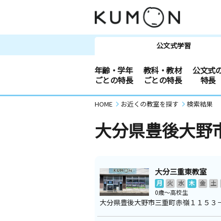
公文式学習
年齢・学年
教科・教材
公文式
ごとの特長
ごとの特長
特長
HOME
お近くの教室を探す
検索結果
大分県豊後大野
大分三重東教室
月
火
水
木
金
土
0歳～高校生
大分県豊後大野市三重町赤嶺１１５３