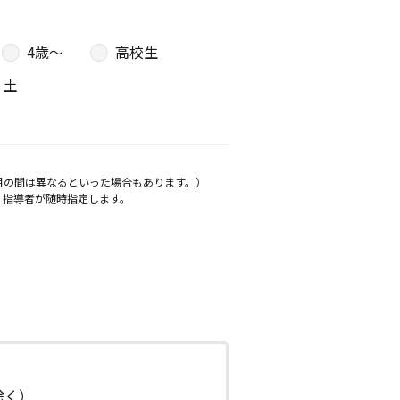
4歳〜
高校生
土
月の間は異なるといった場合もあります。）
、指導者が随時指定します。
日除く）