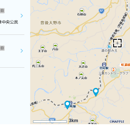
日
津中央公民
日
3km