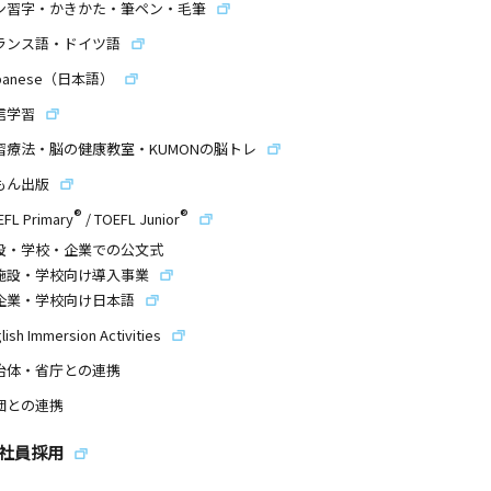
ン習字・かきかた・筆ペン・毛筆
ランス語・ドイツ語
panese（日本語）
信学習
習療法・脳の健康教室・KUMONの脳トレ
もん出版
®
®
EFL Primary
/
TOEFL Junior
設・学校・企業での公文式
施設・学校向け導入事業
企業・学校向け日本語
lish Immersion Activities
治体・省庁との連携
団との連携
社員採用