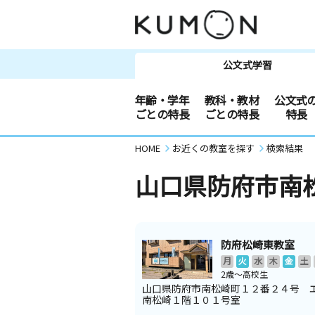
公文式学習
年齢・学年
教科・教材
公文式
ごとの特長
ごとの特長
特長
HOME
お近くの教室を探す
検索結果
山口県防府市南
防府松崎東教室
月
火
水
木
金
土
2歳～高校生
山口県防府市南松崎町１２番２４号 
南松崎１階１０１号室