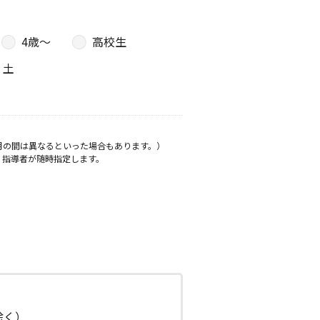
4歳〜
高校生
土
月の間は異なるといった場合もあります。）
、指導者が随時指定します。
日除く）