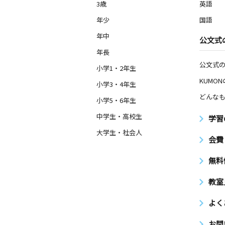
3歳
英語
年少
国語
年中
公文式
年長
公文式
小学1・2年生
KUMO
小学3・4年生
どんなも
小学5・6年生
中学生・高校生
学習
大学生・社会人
会費
無料
教室
よく
お問