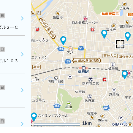
日
ビル２ーＣ
日
ビル１０３
日
日
1km