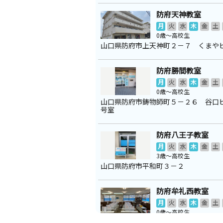
防府天神教室
月
火
水
木
金
土
0歳～高校生
山口県防府市上天神町２－７ くまや
防府勝間教室
月
火
水
木
金
土
0歳～高校生
山口県防府市鋳物師町５－２６ 谷口
号室
防府八王子教室
月
火
水
木
金
土
3歳～高校生
山口県防府市平和町３－２
防府牟礼西教室
月
火
水
木
金
土
0歳～高校生
山口県防府市酢貝８－１