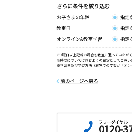
さらに条件を絞り込む
防府桑南教室
お子さまの年齢
指定
月
火
水
木
金
土
0歳～高校生
教室日
指定
山口県防府市華園町１２－１
オンライン&教室学習
指定
※3曜日以上記載の場合も教室に通っていただく
※時間についてはおおよその目安としてご覧い
※学習日及び学習方法（教室での学習か「オン
前のページへ戻る
フリーダイヤル
0120-3