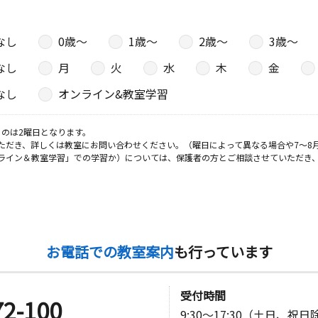
なし
0歳〜
1歳〜
2歳〜
3歳〜
日
なし
月
火
水
木
金
なし
オンライン&教室学習
のは2曜日となります。
ただき、詳しくは教室にお問い合わせください。（曜日によって異なる場合や7～8
ライン＆教室学習」での学習か）については、保護者の方とご相談させていただき
お電話での教室案内
も行っています
受付時間
72-100
9:30～17:30（土日、祝