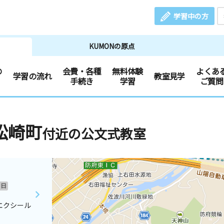
学習中の方
KUMONの原点
の
会費・各種
無料体験
よくあ
学習の流れ
教室見学
手続き
学習
ご質問
松崎町
付近の公文式教室
日
エクシール