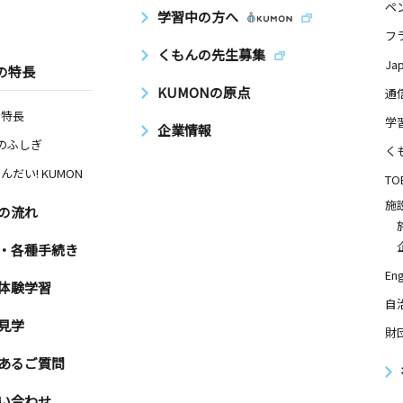
ペ
学習中の方へ
フ
くもんの先生募集
Ja
の特長
KUMONの原点
通
の特長
学
企業情報
Nのふしぎ
く
んだい! KUMON
TO
施
の流れ
・各種手続き
Eng
体験学習
自
見学
財
あるご質問
い合わせ