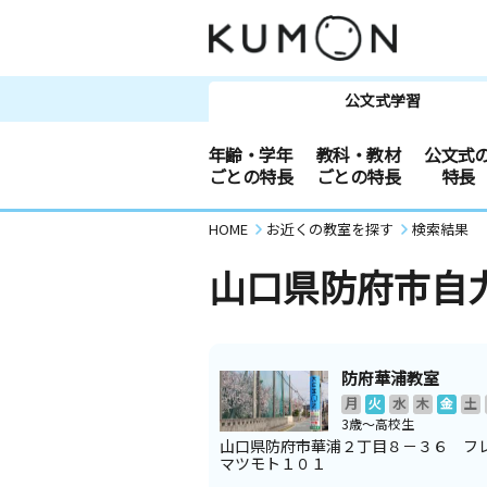
公文式学習
年齢・学年
教科・教材
公文式
ごとの特長
ごとの特長
特長
HOME
お近くの教室を探す
検索結果
山口県防府市自
防府華浦教室
月
火
水
木
金
土
3歳～高校生
山口県防府市華浦２丁目８－３６ フ
マツモト１０１