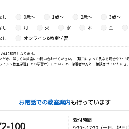
なし
0歳〜
1歳〜
2歳〜
3歳〜
日
なし
月
火
水
木
金
なし
オンライン&教室学習
のは2曜日となります。
ただき、詳しくは教室にお問い合わせください。（曜日によって異なる場合や7～8
ライン＆教室学習」での学習か）については、保護者の方とご相談させていただき
お電話での教室案内
も行っています
受付時間
72-100
9:30～17:30（土日、祝