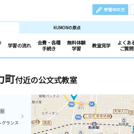
学習中の方
KUMONの原点
の
会費・各種
無料体験
よくあ
学習の流れ
教室見学
手続き
学習
ご質問
力町
付近の公文式教室
日
レグランス