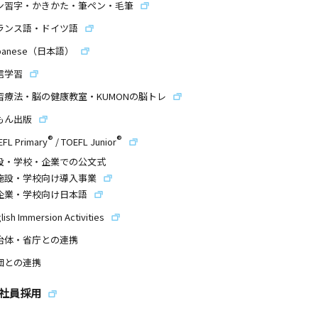
ン習字・かきかた・筆ペン・毛筆
ランス語・ドイツ語
panese（日本語）
信学習
習療法・脳の健康教室・KUMONの脳トレ
もん出版
®
®
EFL Primary
/
TOEFL Junior
設・学校・企業での公文式
施設・学校向け導入事業
企業・学校向け日本語
lish Immersion Activities
治体・省庁との連携
団との連携
社員採用