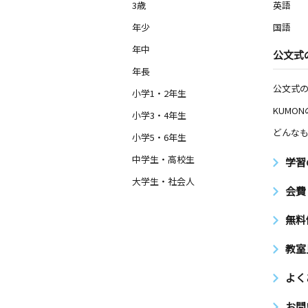
3歳
英語
年少
国語
年中
公文式
年長
公文式
小学1・2年生
KUMO
小学3・4年生
どんなも
小学5・6年生
中学生・高校生
学習
大学生・社会人
会費
無料
教室
よく
お問