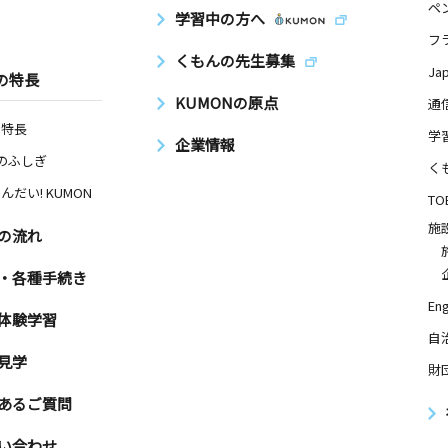
ペ
学習中の方へ
フ
くもんの先生募集
Ja
の特長
KUMONの原点
通
の特長
学
企業情報
Nのふしぎ
く
んだい! KUMON
TO
施
の流れ
・各種手続き
Eng
体験学習
自
見学
財
あるご質問
い合わせ