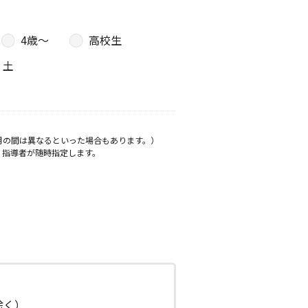
4歳〜
高校生
土
月の間は異なるといった場合もあります。）
、指導者が随時指定します。
日除く）