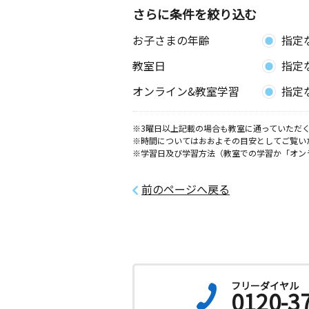
山口県防府市華園町１２－１
さらに条件を絞り込む
お子さまの年齢
指定
防府八王子教室
月
火
水
木
金
土
教室日
指定
3歳～高校生
山口県防府市平和町３－２
オンライン&教室学習
指定
※3曜日以上記載の場合も教室に通っていただく
※時間についてはおおよその目安としてご覧い
※学習日及び学習方法（教室での学習か「オン
前のページへ戻る
フリーダイヤル
0120-3