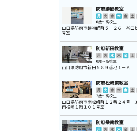
防府勝間教室
月
火
水
木
金
土
0歳～高校生
山口県防府市鋳物師町５－２６ 谷口
号室
防府新田教室
月
火
水
木
金
土
0歳～高校生
山口県防府市新田５８９番地１－Ａ
防府松崎東教室
月
火
水
木
金
土
2歳～高校生
山口県防府市南松崎町１２番２４号 
南松崎１階１０１号室
防府桑南教室
月
火
水
木
金
土
0歳～高校生