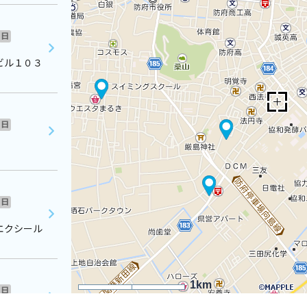
日
ビル１０３
日
日
エクシール
1km
日