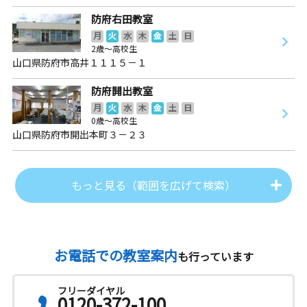
防府右田教室
月
火
水
木
金
土
日
2歳～高校生
山口県防府市高井１１１５－１
防府開出教室
月
火
水
木
金
土
日
0歳～高校生
山口県防府市開出本町３－２３
もっと見る（範囲を広げて検索）
お電話での教室案内
も行っています
フリーダイヤル
0120-372-100