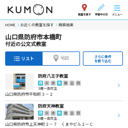
教室を探す
学習中の方
メニュー
HOME
お近くの教室を探す
検索結果
山口県防府市本橋町
付近の公文式教室
さらに条件
地図
リスト
を絞り込む
防府八王子教室
月
火
水
木
金
土
日
3歳～高校生
山口県防府市平和町３－２
防府天神教室
月
火
水
木
金
土
日
0歳～高校生
山口県防府市上天神町２－７ くまやビル２ーＣ