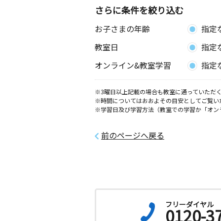
さらに条件を絞り込む
防府天神教室
お子さまの年齢
指定
月
火
水
木
金
土
0歳～高校生
教室日
指定
山口県防府市上天神町２－７ くまや
オンライン&教室学習
指定
防府新田教室
月
火
水
木
金
土
※3曜日以上記載の場合も教室に通っていただく
0歳～高校生
※時間についてはおおよその目安としてご覧い
山口県防府市新田５８９番地１－Ａ
※学習日及び学習方法（教室での学習か「オン
前のページへ戻る
フリーダイヤル
0120-3