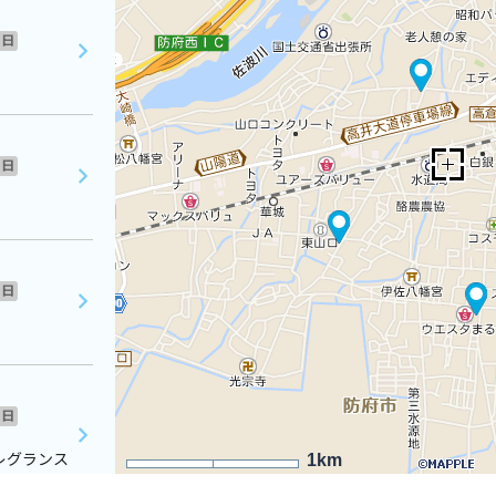
日
日
日
日
レグランス
1km