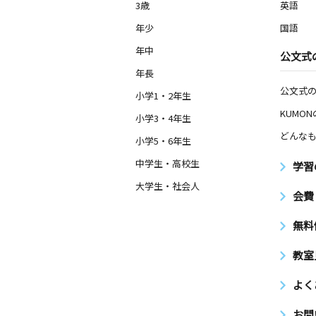
3歳
英語
年少
国語
年中
公文式
年長
公文式
小学1・2年生
KUMO
小学3・4年生
どんなも
小学5・6年生
中学生・高校生
学習
大学生・社会人
会費
無料
教室
よく
お問