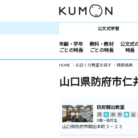
公文式学習
年齢・学年
教科・教材
公文式
ごとの特長
ごとの特長
特長
HOME
お近くの教室を探す
検索結果
山口県防府市仁
防府開出教室
月
火
水
木
金
土
0歳～高校生
山口県防府市開出本町３－２３