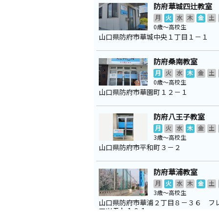
防府華城四辻教室
月
火
水
木
金
土
0歳～高校生
山口県防府市華城中央１丁目１－１
防府桑南教室
月
火
水
木
金
土
0歳～高校生
山口県防府市華園町１２－１
防府八王子教室
月
火
水
木
金
土
3歳～高校生
山口県防府市平和町３－２
防府華浦教室
月
火
水
木
金
土
3歳～高校生
山口県防府市華浦２丁目８－３６ フ
マツモト１０１