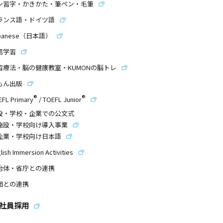
ン習字・かきかた・筆ペン・毛筆
ランス語・ドイツ語
panese（日本語）
信学習
習療法・脳の健康教室・KUMONの脳トレ
もん出版
®
®
EFL Primary
/
TOEFL Junior
設・学校・企業での公文式
施設・学校向け導入事業
企業・学校向け日本語
lish Immersion Activities
治体・省庁との連携
団との連携
社員採用