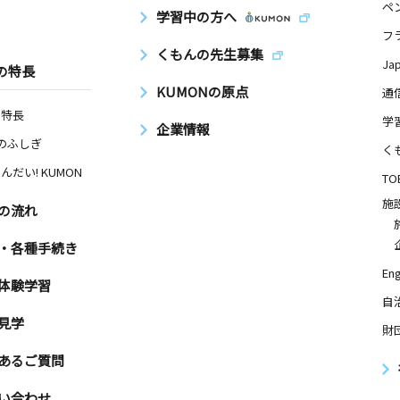
ペ
学習中の方へ
フ
くもんの先生募集
Ja
の特長
KUMONの原点
通
の特長
学
企業情報
Nのふしぎ
く
んだい! KUMON
TO
施
の流れ
・各種手続き
Eng
体験学習
自
見学
財
あるご質問
い合わせ