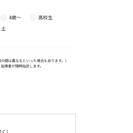
4歳〜
高校生
土
月の間は異なるといった場合もあります。）
、指導者が随時指定します。
日除く）