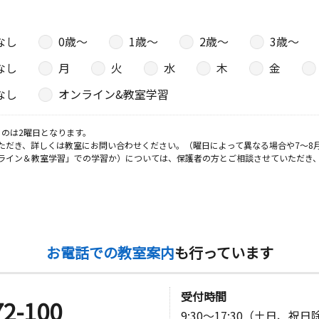
なし
0歳〜
1歳〜
2歳〜
3歳〜
日
なし
月
火
水
木
金
ビル２ーＣ
なし
オンライン&教室学習
日
のは2曜日となります。
ただき、詳しくは教室にお問い合わせください。（曜日によって異なる場合や7～8
ライン＆教室学習」での学習か）については、保護者の方とご相談させていただき
お電話での教室案内
も行っています
受付時間
72-100
9:30～17:30（土日、祝