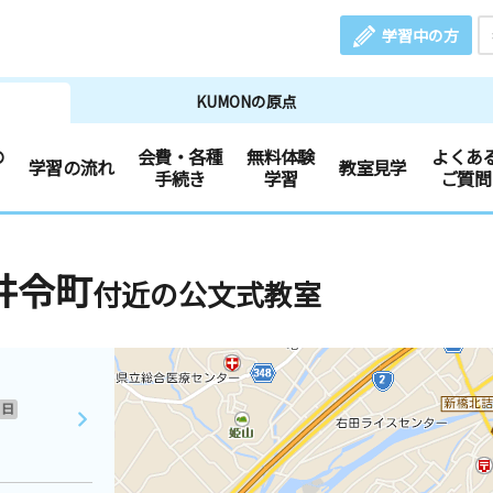
学習中の方
KUMONの原点
の
会費・各種
無料体験
よくあ
学習の流れ
教室見学
手続き
学習
ご質問
井令町
付近の公文式教室
日