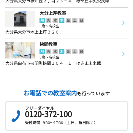
大分県大分市緑が丘２丁目２３－４ 緑が丘中央公民館
大分上芹教室
月
火
水
木
金
土
日
0歳～高校生
大分県大分市木上上芹３２０
挾間教室
月
火
水
木
金
土
日
0歳～高校生
大分県由布市挾間町挾間１０４－１ はさま未来館
お電話での教室案内
も行っています
フリーダイヤル
0120-372-100
受付時間
9:30～17:30（土日、祝日除く）