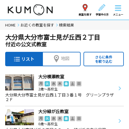
教室を探す
学習中の方
メニュー
HOME
お近くの教室を探す
検索結果
大分県大分市富士見が丘西２丁目
付近の公文式教室
さらに条件
地図
リスト
を絞り込む
大分横瀬教室
月
火
水
木
金
土
日
2歳～高校生
大分県大分市富士見が丘西１丁目３番１号 グリーンプラザ
２Ｆ
大分緑が丘教室
月
火
水
木
金
土
日
0歳～高校生