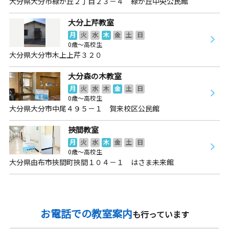
大分県大分市緑が丘２丁目２３－４ 緑が丘中央公民館
大分上芹教室
月
火
水
木
金
土
日
0歳～高校生
大分県大分市木上上芹３２０
大分森の木教室
月
火
水
木
金
土
日
0歳～高校生
大分県大分市中尾４９５－１ 賀来校区公民館
挾間教室
月
火
水
木
金
土
日
0歳～高校生
大分県由布市挾間町挾間１０４－１ はさま未来館
お電話での教室案内
も行っています