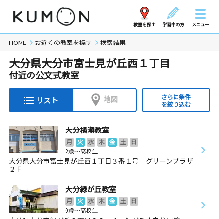
教室を探す
学習中の方
メニュー
HOME
お近くの教室を探す
検索結果
大分県大分市富士見が丘西１丁目
付近の公文式教室
さらに条件
地図
リスト
を絞り込む
大分横瀬教室
月
火
水
木
金
土
日
2歳～高校生
大分県大分市富士見が丘西１丁目３番１号 グリーンプラザ
２Ｆ
大分緑が丘教室
月
火
水
木
金
土
日
0歳～高校生