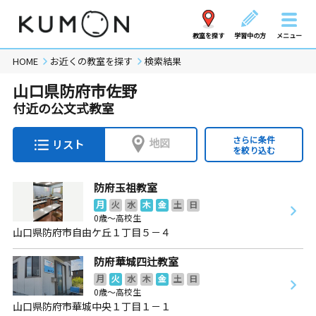
教室を探す
学習中の方
メニュー
HOME
お近くの教室を探す
検索結果
山口県防府市佐野
付近の公文式教室
さらに条件
地図
リスト
を絞り込む
防府玉祖教室
月
火
水
木
金
土
日
0歳～高校生
山口県防府市自由ケ丘１丁目５－４
防府華城四辻教室
月
火
水
木
金
土
日
0歳～高校生
山口県防府市華城中央１丁目１－１