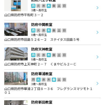
月
火
水
木
金
土
日
3歳～高校生
山口県防府市平和町３－２
防府中関教室
月
火
水
木
金
土
日
0歳～高校生
山口県防府市田島５２６－２ ステイタス田島５号
防府天神教室
月
火
水
木
金
土
日
0歳～高校生
山口県防府市上天神町２－７ くまやビル２ーＣ
防府華浦教室
月
火
水
木
金
土
日
3歳～高校生
山口県防府市華浦２丁目８－３６ フレグランスマツモト１
０１
防府新田教室