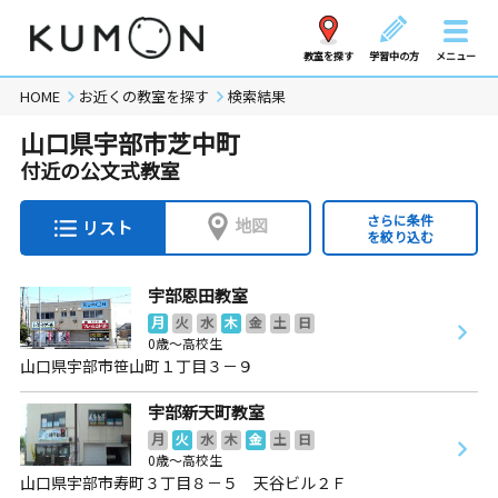
教室を探す
学習中の方
メニュー
HOME
お近くの教室を探す
検索結果
山口県宇部市芝中町
付近の公文式教室
さらに条件
地図
リスト
を絞り込む
宇部恩田教室
月
火
水
木
金
土
日
0歳～高校生
山口県宇部市笹山町１丁目３－９
宇部新天町教室
月
火
水
木
金
土
日
0歳～高校生
山口県宇部市寿町３丁目８－５ 天谷ビル２Ｆ