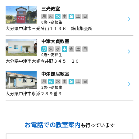
三光教室
月
火
水
木
金
土
日
0歳～高校生
大分県中津市三光諌山１１３６ 諌山集会所
中津大貞教室
月
火
水
木
金
土
日
0歳～高校生
大分県中津市大貞今井野３４５－２０
中津鶴居教室
月
火
水
木
金
土
日
2歳～高校生
大分県中津市永添２８９番３
お電話での教室案内
も行っています