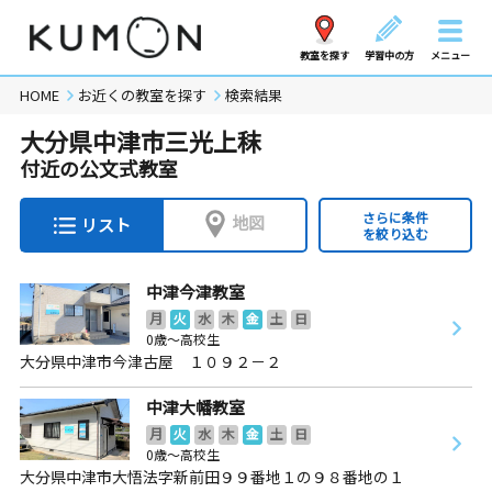
教室を探す
学習中の方
メニュー
HOME
お近くの教室を探す
検索結果
大分県中津市三光上秣
付近の公文式教室
さらに条件
地図
リスト
を絞り込む
中津今津教室
月
火
水
木
金
土
日
0歳～高校生
大分県中津市今津古屋 １０９２－２
中津大幡教室
月
火
水
木
金
土
日
0歳～高校生
大分県中津市大悟法字新前田９９番地１の９８番地の１