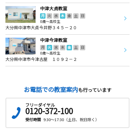
中津大貞教室
月
火
水
木
金
土
日
0歳～高校生
大分県中津市大貞今井野３４５－２０
中津今津教室
月
火
水
木
金
土
日
0歳～高校生
大分県中津市今津古屋 １０９２－２
お電話での教室案内
も行っています
フリーダイヤル
0120-372-100
受付時間
9:30～17:30（土日、祝日除く）