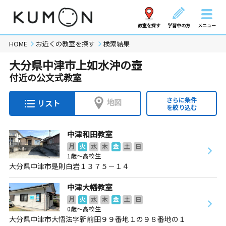
教室を探す
学習中の方
メニュー
HOME
お近くの教室を探す
検索結果
大分県中津市上如水沖の壺
付近の公文式教室
さらに条件
地図
リスト
を絞り込む
中津和田教室
月
火
水
木
金
土
日
1歳～高校生
大分県中津市是則白岩１３７５－１４
中津大幡教室
月
火
水
木
金
土
日
0歳～高校生
大分県中津市大悟法字新前田９９番地１の９８番地の１