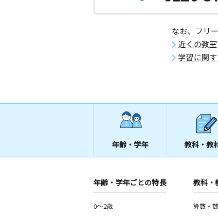
大分県中津市沖代町２丁目２‐５９
中津小楠教室
なお、フリ
月
火
水
木
金
土
近くの教室
0歳～高校生
大分県中津市一ツ松４９－９
学習に関す
安心院教室
月
火
水
木
金
土
0歳～高校生
大分県宇佐市安心院町下毛安心院商工
宇佐駅館教室
年齢・学年
教科・教
月
火
水
木
金
土
0歳～高校生
大分県宇佐市上田４１４－１ 溝口ビ
年齢・学年ごとの特長
教科・
中津豊田教室
月
火
水
木
金
土
0～2歳
算数・
0歳～高校生