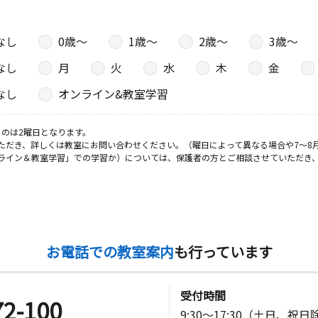
なし
0歳〜
1歳〜
2歳〜
3歳〜
日
なし
月
火
水
木
金
なし
オンライン&教室学習
日
のは2曜日となります。
ただき、詳しくは教室にお問い合わせください。（曜日によって異なる場合や7～8
ライン＆教室学習」での学習か）については、保護者の方とご相談させていただき
日
お電話での教室案内
も行っています
日
受付時間
72-100
9:30～17:30（土日、祝