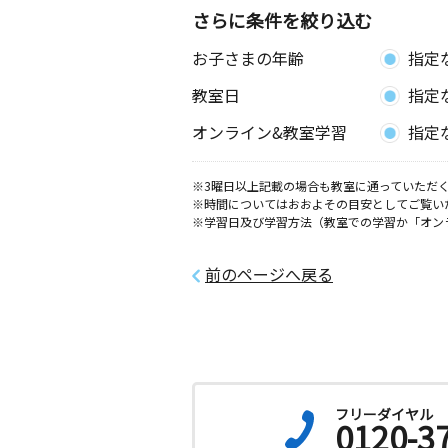
さらに条件を絞り込む
中津鶴居教室
お子さまの年齢
指定
月
火
水
木
金
土
2歳～高校生
教室日
指定
大分県中津市永添２８９番３
オンライン&教室学習
指定
宇佐常徳教室
月
火
水
木
金
土
※3曜日以上記載の場合も教室に通っていただく
※時間についてはおおよその目安としてご覧い
0歳～高校生
※学習日及び学習方法（教室での学習か「オン
大分県宇佐市四日市１７５４－５
前のページへ戻る
中津和田教室
月
火
水
木
金
土
1歳～高校生
大分県中津市是則白岩１３７５－１４
中津沖代教室
月
火
水
木
金
土
フリーダイヤル
0120-3
0歳～高校生