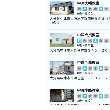
中津大幡教室
月
火
水
木
金
土
0歳～高校生
大分県中津市大悟法字新前田９９番地
地の１
中津大貞教室
月
火
水
木
金
土
0歳～高校生
大分県中津市大貞今井野３４５－２０
中津今津教室
月
火
水
木
金
土
0歳～高校生
大分県中津市今津古屋 １０９２－２
宇佐小峰教室
月
火
水
木
金
土
3歳～高校生
大分県宇佐市四日市３０１０ 小峰団
所