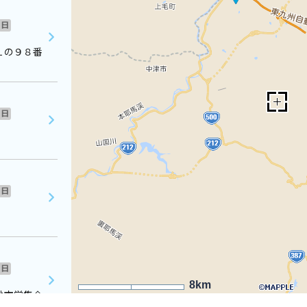
日
１の９８番
日
日
日
8km
地市営集会