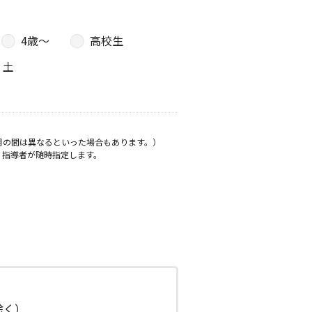
4歳〜
高校生
土
月の間は異なるといった場合もあります。）
、指導者が随時指定します。
日除く）