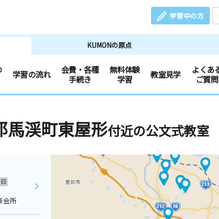
学習中の方
KUMONの原点
の
会費・各種
無料体験
よくあ
学習の流れ
教室見学
手続き
学習
ご質問
耶馬渓町東屋形
付近の公文式教室
日
集会所