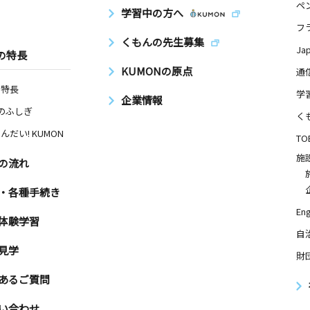
ペ
学習中の方へ
フ
くもんの先生募集
Ja
の特長
日
KUMONの原点
通
ＡＲＣＨ１
の特長
学
企業情報
Nのふしぎ
く
んだい! KUMON
TO
日
施
の流れ
・各種手続き
Eng
体験学習
自
見学
財
あるご質問
い合わせ