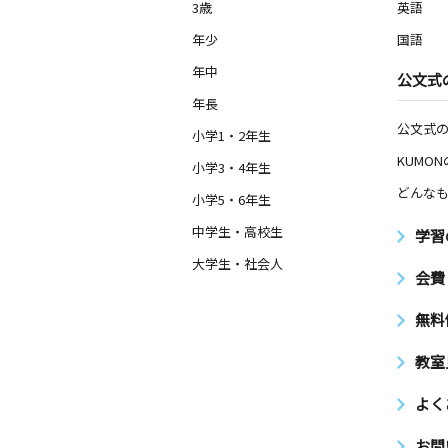
大分県中津市島田４５８－２
3歳
英語
年少
国語
柳ヶ浦教室
年中
公文式
月
火
水
木
金
土
2歳～高校生
年長
大分県宇佐市江須賀３１３番地８ Ｍ
公文式
階１ーＢ号室
小学1・2年生
KUMO
小学3・4年生
豊前千束教室
どんなも
小学5・6年生
月
火
水
木
金
土
0歳～高校生
中学生・高校生
学習
福岡県豊前市千束２４６－１
大学生・社会人
会費
無料
教室
よく
お問