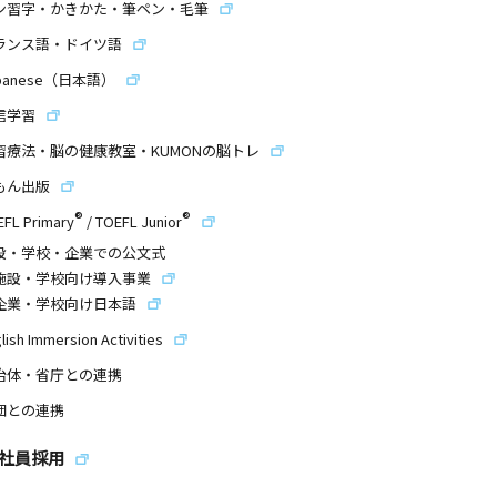
ン習字・かきかた・筆ペン・毛筆
ランス語・ドイツ語
panese（日本語）
信学習
習療法・脳の健康教室・KUMONの脳トレ
もん出版
®
®
EFL Primary
/
TOEFL Junior
設・学校・企業での公文式
施設・学校向け導入事業
企業・学校向け日本語
lish Immersion Activities
治体・省庁との連携
団との連携
社員採用