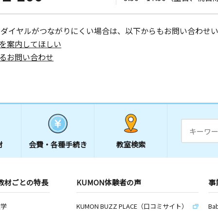
ーダイヤルがつながりにくい場合は、以下からもお問い合わせい
日
を案内してほしい
るお問い合わせ
日
会館 ２Ｆ
材
会費・
各種手続き
教室検索
日
ル１０３
教材ごとの特長
KUMON体験者の声
事
日
数学
KUMON BUZZ PLACE（口コミサイト）
Ba