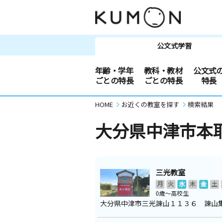
公文式学習
年齢・学年
教科・教材
公文式
ごとの特長
ごとの特長
特長
HOME
お近くの教室を探す
検索結果
大分県中津市本
三光教室
月
火
水
木
金
土
0歳～高校生
大分県中津市三光諌山１１３６ 諌山