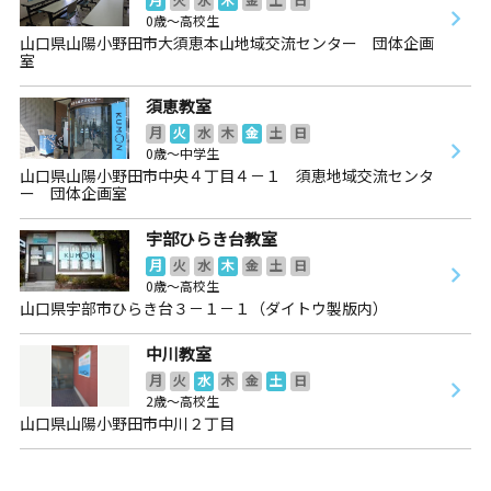
0歳～高校生
山口県山陽小野田市大須恵本山地域交流センター 団体企画
室
須恵教室
月
火
水
木
金
土
日
0歳～中学生
山口県山陽小野田市中央４丁目４－１ 須恵地域交流センタ
ー 団体企画室
宇部ひらき台教室
月
火
水
木
金
土
日
0歳～高校生
山口県宇部市ひらき台３－１－１（ダイトウ製版内）
中川教室
月
火
水
木
金
土
日
2歳～高校生
山口県山陽小野田市中川２丁目