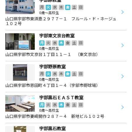
月
火
水
木
金
土
日
0歳～高校生
山口県宇部市東須恵２９７７－１ フルール・ド・ネージュ
１０２号
宇部東文京台教室
月
火
水
木
金
土
日
0歳～高校生
山口県宇部市文京台１丁目１１－１ （東文京台）
宇部野原教室
月
火
水
木
金
土
日
0歳～高校生
山口県宇部市恩田町４丁目１－４（宇部市野球場）
宇部黒石ＥＡＳＴ教室
月
火
水
木
金
土
日
0歳～高校生
山口県宇部市妻崎開作２８７－４ 新地ビル１０２号
宇部黒石教室