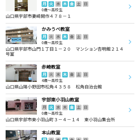
月
火
水
木
金
土
日
0歳～高校生
山口県宇部市妻崎開作４７８－１
かみうべ教室
月
火
水
木
金
土
日
0歳～高校生
山口県宇部市山門１丁目１－２０ マンション杏明館２１４
号室
赤崎教室
月
火
水
木
金
土
日
4歳～高校生
山口県山陽小野田市松角４３５８ 松角自治会館
宇部東小羽山教室
月
火
水
木
金
土
日
0歳～高校生
山口県宇部市東小羽山町３－４－１４ 東小羽山集会所
本山教室
月
火
水
木
金
土
日