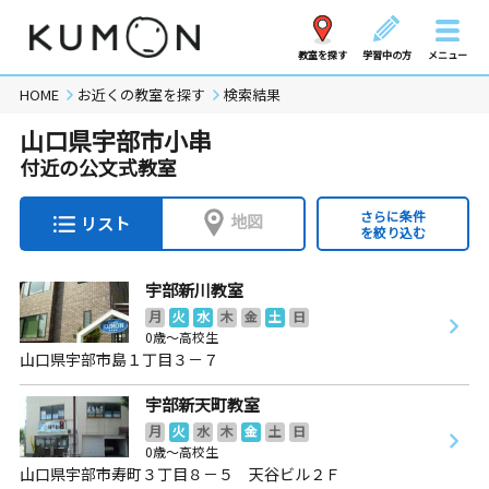
教室を探す
学習中の方
メニュー
HOME
お近くの教室を探す
検索結果
山口県宇部市小串
付近の公文式教室
さらに条件
地図
リスト
を絞り込む
宇部新川教室
月
火
水
木
金
土
日
0歳～高校生
山口県宇部市島１丁目３－７
宇部新天町教室
月
火
水
木
金
土
日
0歳～高校生
山口県宇部市寿町３丁目８－５ 天谷ビル２Ｆ