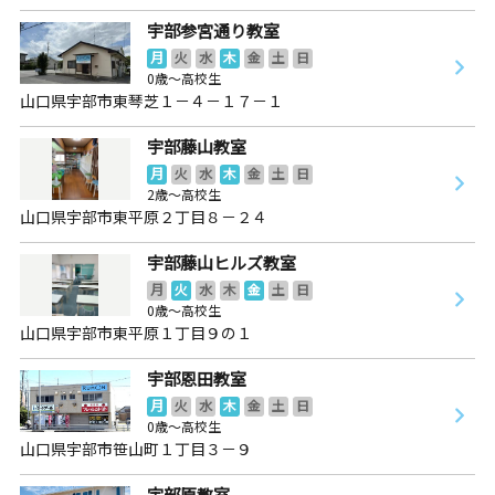
宇部参宮通り教室
月
火
水
木
金
土
日
0歳～高校生
山口県宇部市東琴芝１－４－１７－１
宇部藤山教室
月
火
水
木
金
土
日
2歳～高校生
山口県宇部市東平原２丁目８－２４
宇部藤山ヒルズ教室
月
火
水
木
金
土
日
0歳～高校生
山口県宇部市東平原１丁目９の１
宇部恩田教室
月
火
水
木
金
土
日
0歳～高校生
山口県宇部市笹山町１丁目３－９
宇部原教室