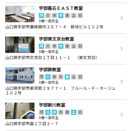
宇部黒石ＥＡＳＴ教室
月
火
水
木
金
土
日
0歳～高校生
山口県宇部市妻崎開作２８７－４ 新地ビル１０２号
宇部東文京台教室
月
火
水
木
金
土
日
0歳～高校生
山口県宇部市文京台１丁目１１－１ （東文京台）
宇部原教室
月
火
水
木
金
土
日
0歳～高校生
山口県宇部市東須恵２９７７－１ フルール・ド・ネージュ
１０２号
宇部新川教室
月
火
水
木
金
土
日
0歳～高校生
山口県宇部市島１丁目３－７