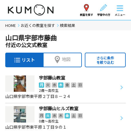
教室を探す
学習中の方
メニュー
HOME
お近くの教室を探す
検索結果
山口県宇部市藤曲
付近の公文式教室
さらに条件
地図
リスト
を絞り込む
宇部藤山教室
月
火
水
木
金
土
日
2歳～高校生
山口県宇部市東平原２丁目８－２４
宇部藤山ヒルズ教室
月
火
水
木
金
土
日
0歳～高校生
山口県宇部市東平原１丁目９の１