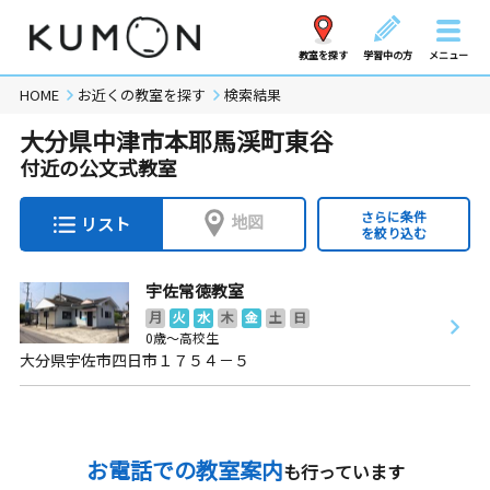
教室を探す
学習中の方
メニュー
HOME
お近くの教室を探す
検索結果
大分県中津市本耶馬渓町東谷
付近の公文式教室
さらに条件
地図
リスト
を絞り込む
宇佐常徳教室
月
火
水
木
金
土
日
0歳～高校生
大分県宇佐市四日市１７５４－５
お電話での教室案内
も行っています