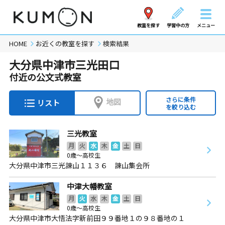
教室を探す
学習中の方
メニュー
HOME
お近くの教室を探す
検索結果
大分県中津市三光田口
付近の公文式教室
さらに条件
地図
リスト
を絞り込む
三光教室
月
火
水
木
金
土
日
0歳～高校生
大分県中津市三光諌山１１３６ 諌山集会所
中津大幡教室
月
火
水
木
金
土
日
0歳～高校生
大分県中津市大悟法字新前田９９番地１の９８番地の１