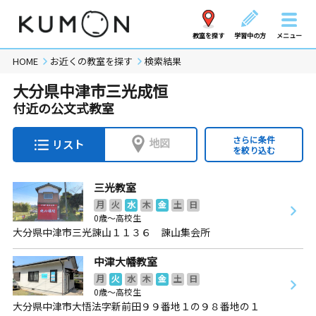
教室を探す
学習中の方
メニュー
HOME
お近くの教室を探す
検索結果
大分県中津市三光成恒
付近の公文式教室
さらに条件
地図
リスト
を絞り込む
三光教室
月
火
水
木
金
土
日
0歳～高校生
大分県中津市三光諌山１１３６ 諌山集会所
中津大幡教室
月
火
水
木
金
土
日
0歳～高校生
大分県中津市大悟法字新前田９９番地１の９８番地の１