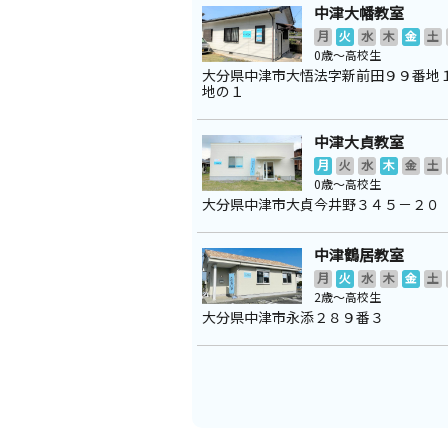
中津大幡教室
月
火
水
木
金
土
0歳～高校生
大分県中津市大悟法字新前田９９番地
地の１
中津大貞教室
月
火
水
木
金
土
0歳～高校生
大分県中津市大貞今井野３４５－２０
中津鶴居教室
月
火
水
木
金
土
2歳～高校生
大分県中津市永添２８９番３