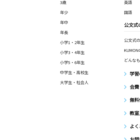
3歳
英語
年少
国語
年中
公文式
年長
公文式
小学1・2年生
KUMO
小学3・4年生
どんなも
小学5・6年生
中学生・高校生
学習
大学生・社会人
会費
無料
教室
よく
お問