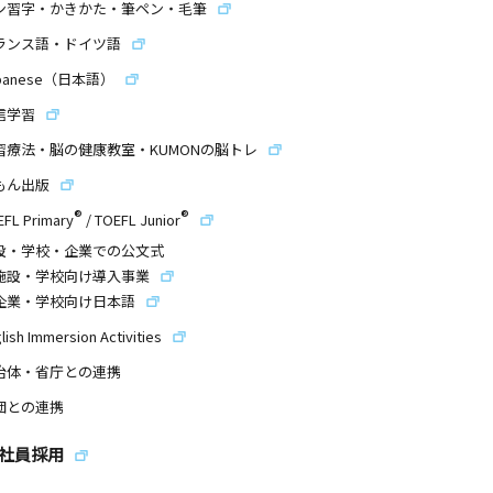
ン習字・かきかた・筆ペン・毛筆
ランス語・ドイツ語
panese（日本語）
信学習
習療法・脳の健康教室・KUMONの脳トレ
もん出版
®
®
EFL Primary
/
TOEFL Junior
設・学校・企業での公文式
施設・学校向け導入事業
企業・学校向け日本語
lish Immersion Activities
治体・省庁との連携
団との連携
社員採用