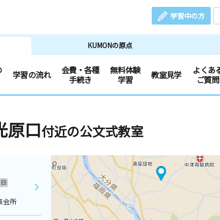
学習中の方
KUMONの原点
の
会費・各種
無料体験
よくあ
学習の流れ
教室見学
手続き
学習
ご質問
光原口
付近の公文式教室
日
集会所