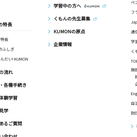
ペ
学習中の方へ
フ
くもんの先生募集
Ja
の特長
KUMONの原点
通
の特長
学
企業情報
Nのふしぎ
く
んだい! KUMON
TO
施
の流れ
・各種手続き
Eng
体験学習
自
見学
財
あるご質問
い合わせ