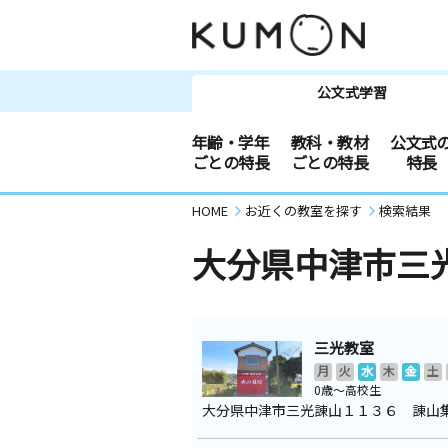
公文式学習
年齢・学年
教科・教材
公文式
ごとの特長
ごとの特長
特長
HOME
お近くの教室を探す
検索結果
大分県中津市三
三光教室
月
火
水
木
金
土
0歳～高校生
大分県中津市三光諌山１１３６ 諌山