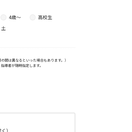
4歳〜
高校生
土
月の間は異なるといった場合もあります。）
、指導者が随時指定します。
日除く）