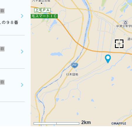
日
１の９８番
日
日
2km