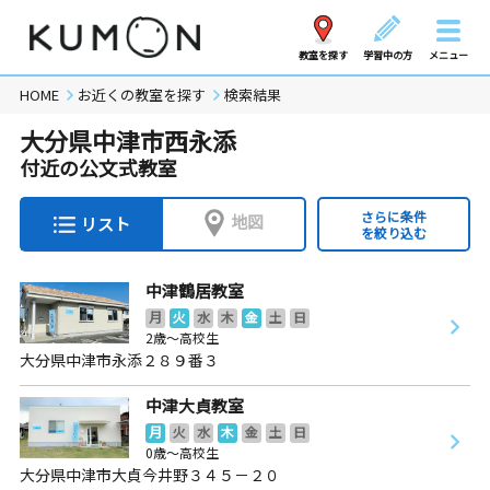
教室を探す
学習中の方
メニュー
HOME
お近くの教室を探す
検索結果
大分県中津市西永添
付近の公文式教室
さらに条件
地図
リスト
を絞り込む
中津鶴居教室
月
火
水
木
金
土
日
2歳～高校生
大分県中津市永添２８９番３
中津大貞教室
月
火
水
木
金
土
日
0歳～高校生
大分県中津市大貞今井野３４５－２０