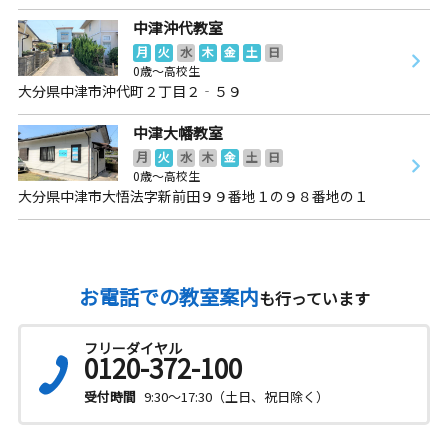
中津沖代教室
月
火
水
木
金
土
日
0歳～高校生
大分県中津市沖代町２丁目２‐５９
中津大幡教室
月
火
水
木
金
土
日
0歳～高校生
大分県中津市大悟法字新前田９９番地１の９８番地の１
お電話での教室案内
も行っています
フリーダイヤル
0120-372-100
受付時間
9:30～17:30（土日、祝日除く）