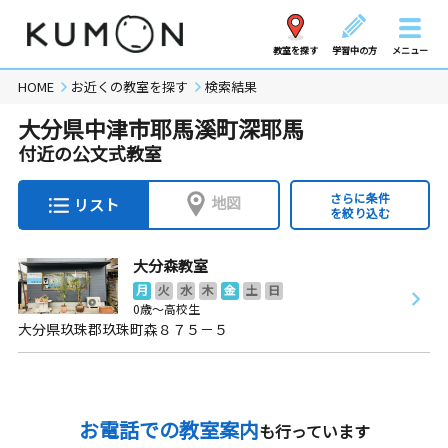
教室を探す
学習中の方
メニュー
HOME
お近くの教室を探す
検索結果
大分県中津市耶馬溪町深耶馬
付近の公文式教室
さらに条件
地図
リスト
を絞り込む
大分森教室
月
火
水
木
金
土
日
0歳～高校生
大分県玖珠郡玖珠町森８７５－５
お電話での教室案内
も行っています