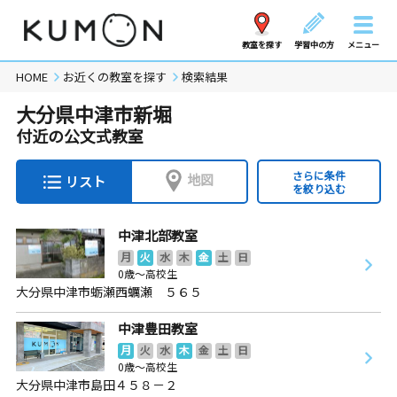
教室を探す
学習中の方
メニュー
HOME
お近くの教室を探す
検索結果
大分県中津市新堀
付近の公文式教室
さらに条件
地図
リスト
を絞り込む
中津北部教室
月
火
水
木
金
土
日
0歳～高校生
大分県中津市蛎瀬西蠣瀬 ５６５
中津豊田教室
月
火
水
木
金
土
日
0歳～高校生
大分県中津市島田４５８－２