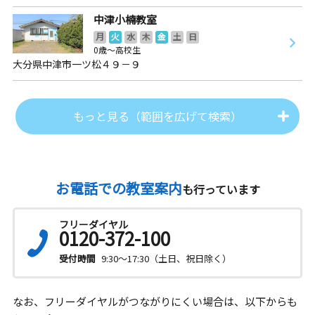
中津小楠教室
月
火
水
木
金
土
日
0歳～高校生
大分県中津市一ツ松４９－９
もっと見る（範囲を広げて検索）
お電話での教室案内
も行っています
フリーダイヤル
0120-372-100
受付時間
9:30～17:30（土日、祝日除く）
なお、フリーダイヤルがつながりにくい場合は、以下からも