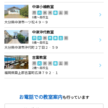
中津小楠教室
月
火
水
木
金
土
日
0歳～高校生
大分県中津市一ツ松４９－９
中津沖代教室
月
火
水
木
金
土
日
0歳～高校生
大分県中津市沖代町２丁目２‐５９
吉富教室
月
火
水
木
金
土
日
2歳～高校生
福岡県築上郡吉富町広津７９２‐１
お電話での教室案内
も行っています