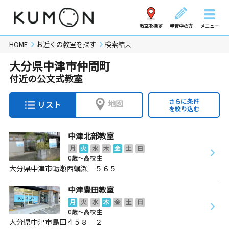
教室を探す
学習中の方
メニュー
HOME
お近くの教室を探す
検索結果
大分県中津市仲間町
付近の公文式教室
さらに条件
地図
リスト
を絞り込む
中津北部教室
月
火
水
木
金
土
日
0歳～高校生
大分県中津市蛎瀬西蠣瀬 ５６５
中津豊田教室
月
火
水
木
金
土
日
0歳～高校生
大分県中津市島田４５８－２