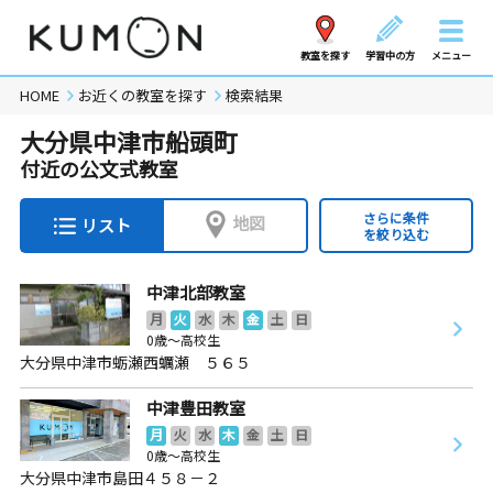
教室を探す
学習中の方
メニュー
HOME
お近くの教室を探す
検索結果
大分県中津市船頭町
付近の公文式教室
さらに条件
地図
リスト
を絞り込む
中津北部教室
月
火
水
木
金
土
日
0歳～高校生
大分県中津市蛎瀬西蠣瀬 ５６５
中津豊田教室
月
火
水
木
金
土
日
0歳～高校生
大分県中津市島田４５８－２