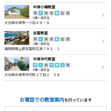
中津小楠教室
月
火
水
木
金
土
日
0歳～高校生
大分県中津市一ツ松４９－９
吉富教室
月
火
水
木
金
土
日
2歳～高校生
福岡県築上郡吉富町広津７９２‐１
中津沖代教室
月
火
水
木
金
土
日
0歳～高校生
大分県中津市沖代町２丁目２‐５９
お電話での教室案内
も行っています