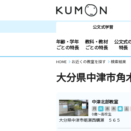
公文式学習
年齢・学年
教科・教材
公文式
ごとの特長
ごとの特長
特長
HOME
お近くの教室を探す
検索結果
大分県中津市角
中津北部教室
月
火
水
木
金
土
0歳～高校生
大分県中津市蛎瀬西蠣瀬 ５６５