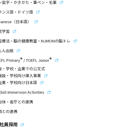
ン習字・かきかた・筆ペン・毛筆
ランス語・ドイツ語
panese（日本語）
信学習
習療法・脳の健康教室・KUMONの脳トレ
もん出版
®
®
EFL Primary
/
TOEFL Junior
設・学校・企業での公文式
施設・学校向け導入事業
企業・学校向け日本語
lish Immersion Activities
治体・省庁との連携
団との連携
社員採用