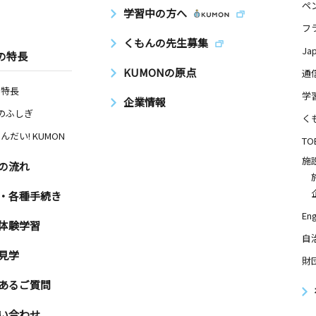
ペ
学習中の方へ
フ
くもんの先生募集
Ja
の特長
KUMONの原点
通
の特長
学
企業情報
Nのふしぎ
く
んだい! KUMON
TO
施
の流れ
・各種手続き
Eng
体験学習
自
見学
財
あるご質問
い合わせ