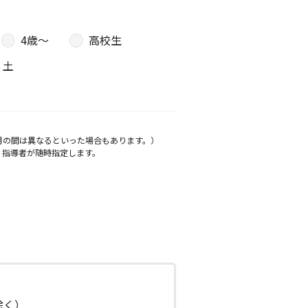
4歳〜
高校生
土
月の間は異なるといった場合もあります。）
、指導者が随時指定します。
日除く）