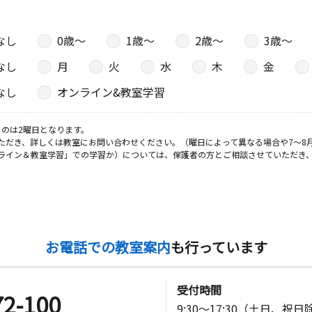
なし
0歳〜
1歳〜
2歳〜
3歳〜
なし
月
火
水
木
金
なし
オンライン&教室学習
のは2曜日となります。
ただき、詳しくは教室にお問い合わせください。（曜日によって異なる場合や7～8
ライン＆教室学習」での学習か）については、保護者の方とご相談させていただき
お電話での教室案内
も行っています
受付時間
72-100
9:30～17:30（土日、祝