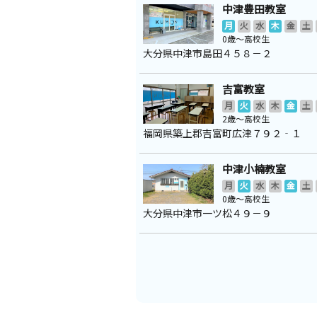
中津豊田教室
月
火
水
木
金
土
0歳～高校生
大分県中津市島田４５８－２
吉富教室
月
火
水
木
金
土
2歳～高校生
福岡県築上郡吉富町広津７９２‐１
中津小楠教室
月
火
水
木
金
土
0歳～高校生
大分県中津市一ツ松４９－９