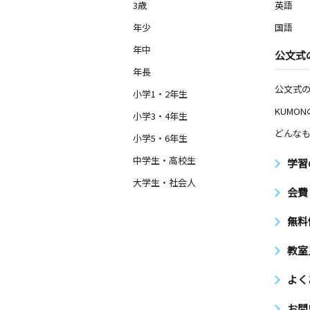
3歳
英語
年少
国語
年中
公文式
年長
公文式
小学1・2年生
KUMO
小学3・4年生
どんなも
小学5・6年生
中学生・高校生
学習
大学生・社会人
会費
無料
教室
よく
お問