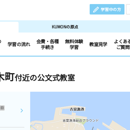
学習中の方
KUMONの原点
の
会費・各種
無料体験
よくあ
学習の流れ
教室見学
手続き
学習
ご質問
木町
付近の公文式教室
日