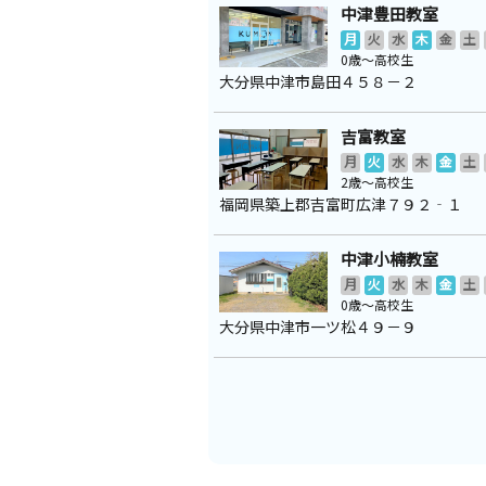
中津豊田教室
月
火
水
木
金
土
0歳～高校生
大分県中津市島田４５８－２
吉富教室
月
火
水
木
金
土
2歳～高校生
福岡県築上郡吉富町広津７９２‐１
中津小楠教室
月
火
水
木
金
土
0歳～高校生
大分県中津市一ツ松４９－９