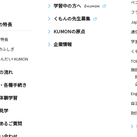
ペ
学習中の方へ
フ
くもんの先生募集
Ja
の特長
KUMONの原点
通
の特長
学
企業情報
Nのふしぎ
く
んだい! KUMON
TO
施
の流れ
・各種手続き
Eng
体験学習
自
見学
財
あるご質問
い合わせ