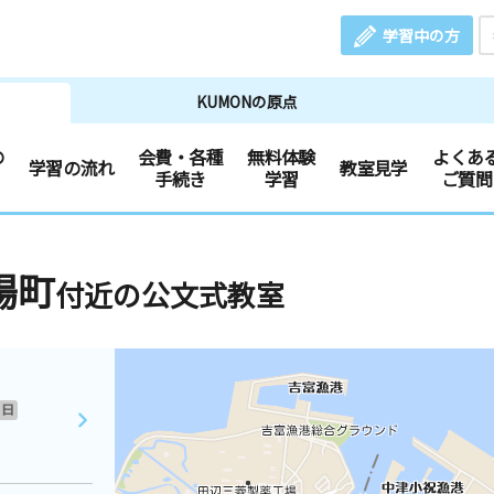
学習中の方
KUMONの原点
の
会費・各種
無料体験
よくあ
学習の流れ
教室見学
手続き
学習
ご質問
場町
付近の公文式教室
日