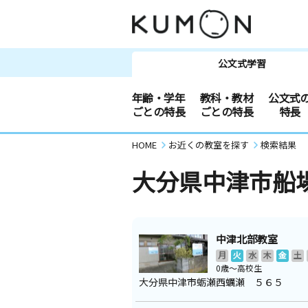
公文式学習
年齢・学年
教科・教材
公文式
ごとの特長
ごとの特長
特長
HOME
お近くの教室を探す
検索結果
大分県中津市船
中津北部教室
月
火
水
木
金
土
0歳～高校生
大分県中津市蛎瀬西蠣瀬 ５６５