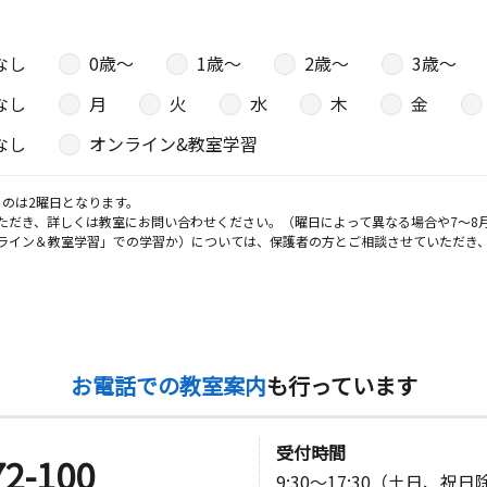
なし
0歳〜
1歳〜
2歳〜
3歳〜
なし
月
火
水
木
金
なし
オンライン&教室学習
のは2曜日となります。
ただき、詳しくは教室にお問い合わせください。（曜日によって異なる場合や7～8
ライン＆教室学習」での学習か）については、保護者の方とご相談させていただき
お電話での教室案内
も行っています
受付時間
72-100
9:30～17:30（土日、祝