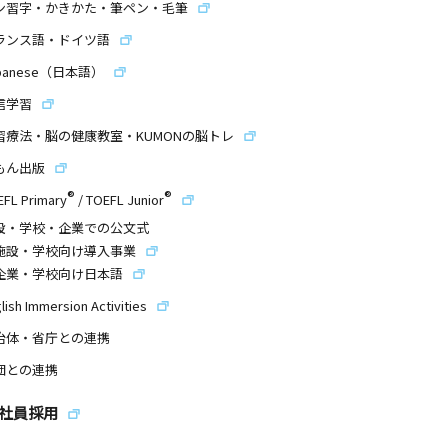
ン習字・かきかた・筆ペン・毛筆
ランス語・ドイツ語
panese（日本語）
信学習
習療法・脳の健康教室・KUMONの脳トレ
もん出版
®
®
EFL Primary
/
TOEFL Junior
設・学校・企業での公文式
施設・学校向け導入事業
企業・学校向け日本語
lish Immersion Activities
治体・省庁との連携
団との連携
社員採用