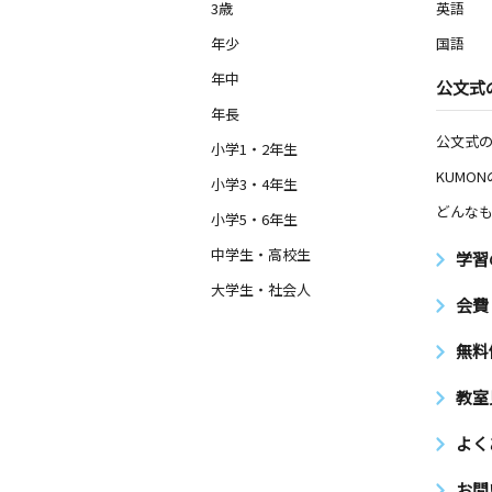
3歳
英語
年少
国語
年中
公文式
年長
公文式
小学1・2年生
KUMO
小学3・4年生
どんなも
小学5・6年生
中学生・高校生
学習
大学生・社会人
会費
無料
教室
よく
お問