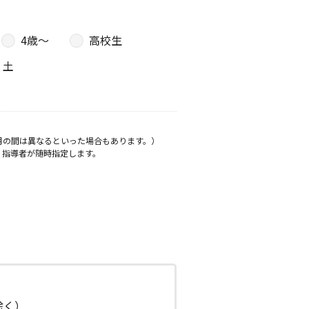
4歳〜
高校生
土
月の間は異なるといった場合もあります。）
、指導者が随時指定します。
日除く）