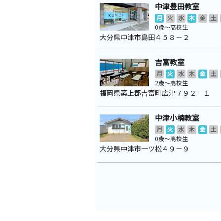
中津豊田教室
月
火
水
木
金
土
0歳～高校生
大分県中津市島田４５８－２
吉富教室
月
火
水
木
金
土
2歳～高校生
福岡県築上郡吉富町広津７９２‐１
中津小楠教室
月
火
水
木
金
土
0歳～高校生
大分県中津市一ツ松４９－９