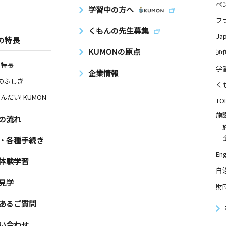
ペ
学習中の方へ
フ
くもんの先生募集
Ja
の特長
KUMONの原点
通
の特長
学
企業情報
Nのふしぎ
く
んだい! KUMON
TO
施
の流れ
・各種手続き
Eng
体験学習
自
見学
財
あるご質問
い合わせ