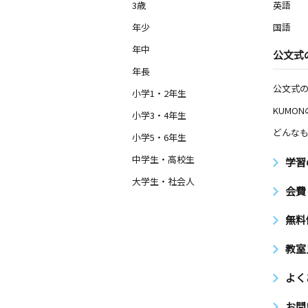
3歳
英語
年少
国語
年中
公文式
年長
公文式
小学1・2年生
KUMO
小学3・4年生
どんなも
小学5・6年生
中学生・高校生
学習
大学生・社会人
会費
無料
教室
よく
お問