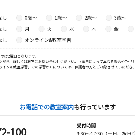
なし
0歳〜
1歳〜
2歳〜
3歳〜
なし
月
火
水
木
金
なし
オンライン&教室学習
のは2曜日となります。
ただき、詳しくは教室にお問い合わせください。（曜日によって異なる場合や7～8
ライン＆教室学習」での学習か）については、保護者の方とご相談させていただき
お電話での教室案内
も行っています
受付時間
72-100
9:30～17:30（土日、祝