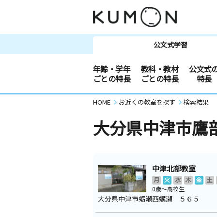
公文式学習
年齢・学年
教科・教材
公文式
ごとの特長
ごとの特長
特長
HOME
お近くの教室を探す
検索結果
大分県中津市鷹
中津北部教室
月
火
水
木
金
土
0歳～高校生
大分県中津市蛎瀬西蠣瀬 ５６５