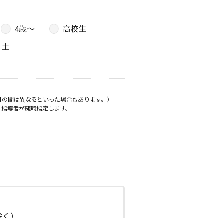
4歳〜
高校生
土
月の間は異なるといった場合もあります。）
、指導者が随時指定します。
日除く）