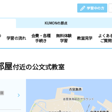
学習中の方
KUMONの原点
の
会費・各種
無料体験
よくあ
学習の流れ
教室見学
手続き
学習
ご質問
部屋
付近の公文式教室
日