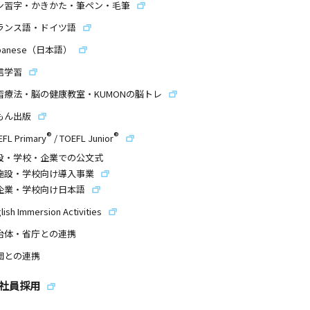
ン習字・かきかた・筆ペン・毛筆
ランス語・ドイツ語
panese（日本語）
信学習
習療法・脳の健康教室・KUMONの脳トレ
もん出版
®
®
EFL Primary
/
TOEFL Junior
設・学校・企業での公文式
施設・学校向け導入事業
企業・学校向け日本語
lish Immersion Activities
治体・省庁との連携
団との連携
社員採用