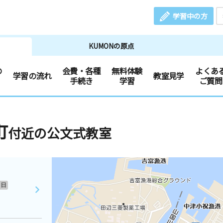
学習中の方
KUMONの原点
の
会費・各種
無料体験
よくあ
学習の流れ
教室見学
手続き
学習
ご質問
町
付近の公文式教室
日