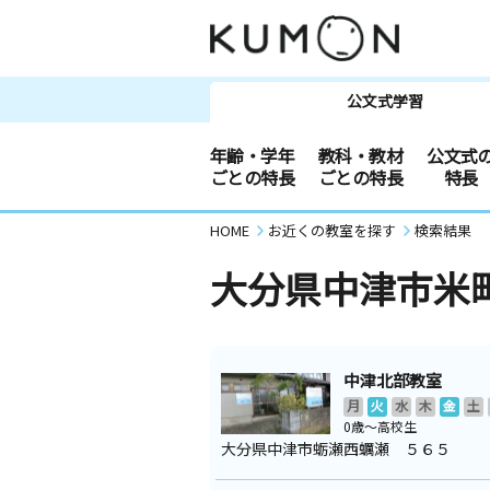
公文式学習
年齢・学年
教科・教材
公文式
ごとの特長
ごとの特長
特長
HOME
お近くの教室を探す
検索結果
大分県中津市米
中津北部教室
月
火
水
木
金
土
0歳～高校生
大分県中津市蛎瀬西蠣瀬 ５６５