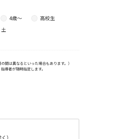
4歳〜
高校生
土
月の間は異なるといった場合もあります。）
、指導者が随時指定します。
日除く）