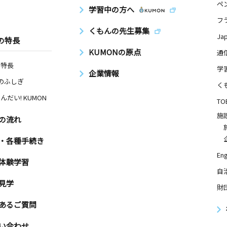
ペ
学習中の方へ
フ
くもんの先生募集
Ja
の特長
KUMONの原点
通
の特長
学
企業情報
Nのふしぎ
く
んだい! KUMON
TO
施
の流れ
・各種手続き
Eng
体験学習
自
見学
財
あるご質問
い合わせ