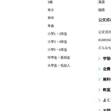
3歳
英語
年少
国語
年中
公文式
年長
公文式
小学1・2年生
KUMO
小学3・4年生
どんなも
小学5・6年生
中学生・高校生
学習
大学生・社会人
会費
無料
教室
よく
お問