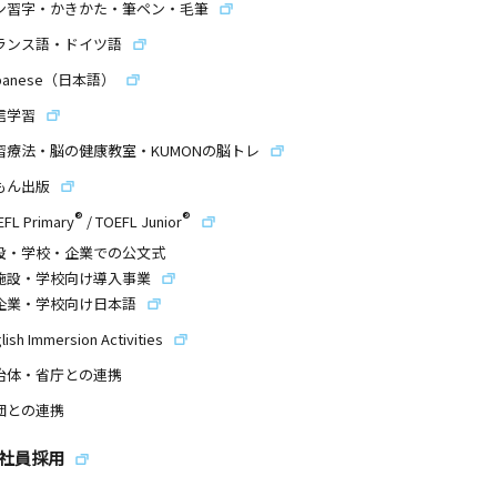
ン習字・かきかた・筆ペン・毛筆
ランス語・ドイツ語
panese（日本語）
信学習
習療法・脳の健康教室・KUMONの脳トレ
もん出版
®
®
EFL Primary
/
TOEFL Junior
設・学校・企業での公文式
施設・学校向け導入事業
企業・学校向け日本語
lish Immersion Activities
治体・省庁との連携
団との連携
社員採用