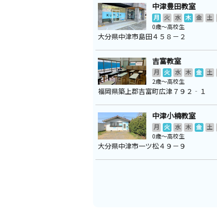
中津豊田教室
月
火
水
木
金
土
0歳～高校生
大分県中津市島田４５８－２
吉富教室
月
火
水
木
金
土
2歳～高校生
福岡県築上郡吉富町広津７９２‐１
中津小楠教室
月
火
水
木
金
土
0歳～高校生
大分県中津市一ツ松４９－９