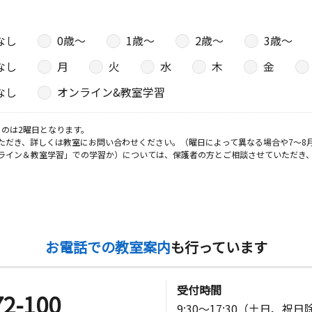
なし
0歳〜
1歳〜
2歳〜
3歳〜
なし
月
火
水
木
金
なし
オンライン&教室学習
のは2曜日となります。
ただき、詳しくは教室にお問い合わせください。（曜日によって異なる場合や7～8
ライン＆教室学習」での学習か）については、保護者の方とご相談させていただき
お電話での教室案内
も行っています
受付時間
72-100
9:30～17:30（土日、祝