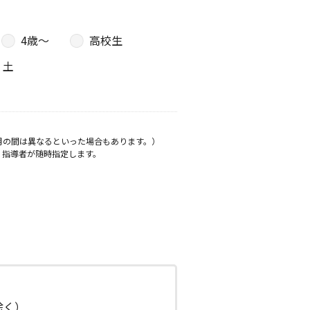
4歳〜
高校生
土
月の間は異なるといった場合もあります。）
、指導者が随時指定します。
日除く）