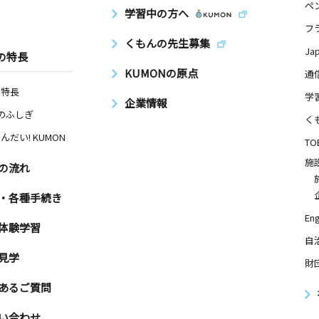
ペ
学習中の方へ
フ
くもんの先生募集
Ja
の特長
KUMONの原点
通
の特長
学
企業情報
Nのふしぎ
く
んだい! KUMON
TO
施
の流れ
・各種手続き
Eng
体験学習
自
見学
財
あるご質問
い合わせ