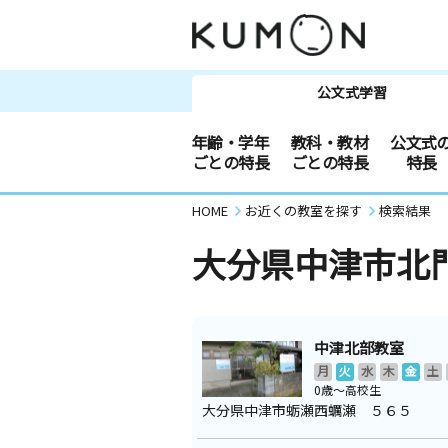
公文式学習
年齢・学年
教科・教材
公文式
ごとの特長
ごとの特長
特長
HOME
お近くの教室を探す
検索結果
大分県中津市北
中津北部教室
月
火
水
木
金
土
0歳～高校生
大分県中津市蛎瀬西蠣瀬 ５６５