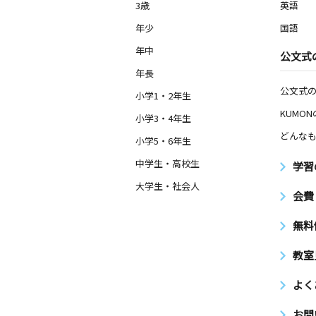
3歳
英語
年少
国語
年中
公文式
年長
公文式
小学1・2年生
KUMO
小学3・4年生
どんなも
小学5・6年生
中学生・高校生
学習
大学生・社会人
会費
無料
教室
よく
お問