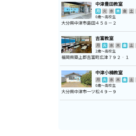
中津豊田教室
月
火
水
木
金
土
0歳～高校生
大分県中津市島田４５８－２
吉富教室
月
火
水
木
金
土
2歳～高校生
福岡県築上郡吉富町広津７９２‐１
中津小楠教室
月
火
水
木
金
土
0歳～高校生
大分県中津市一ツ松４９－９