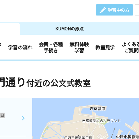
学習中の方
KUMONの原点
の
会費・各種
無料体験
よくあ
学習の流れ
教室見学
手続き
学習
ご質問
門通り
付近の公文式教室
日