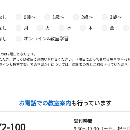
なし
0歳〜
1歳〜
2歳〜
3歳〜
なし
月
火
水
木
金
なし
オンライン&教室学習
のは2曜日となります。
ただき、詳しくは教室にお問い合わせください。（曜日によって異なる場合や7～8
ライン＆教室学習」での学習か）については、保護者の方とご相談させていただき
お電話での教室案内
も行っています
受付時間
72-100
9:30～17:30（土日、祝