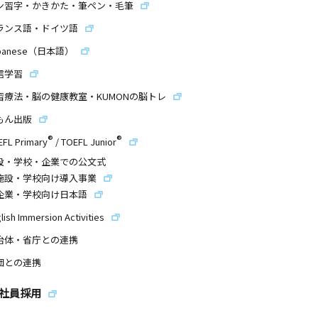
ン習字・かきかた・筆ペン・毛筆
ランス語・ドイツ語
panese（日本語）
信学習
習療法・脳の健康教室・KUMONの脳トレ
もん出版
®
®
EFL Primary
/
TOEFL Junior
設・学校・企業での公文式
施設・学校向け導入事業
企業・学校向け日本語
lish Immersion Activities
治体・省庁との連携
団との連携
社員採用