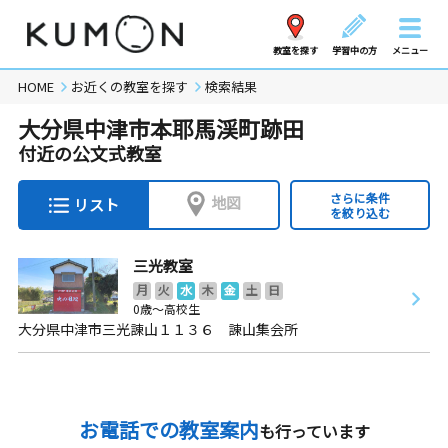
教室を探す
学習中の方
メニュー
HOME
お近くの教室を探す
検索結果
大分県中津市本耶馬渓町跡田
付近の公文式教室
さらに条件
地図
リスト
を絞り込む
三光教室
月
火
水
木
金
土
日
0歳～高校生
大分県中津市三光諌山１１３６ 諌山集会所
お電話での教室案内
も行っています