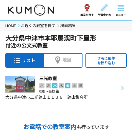
教室を探す
学習中の方
メニュー
HOME
お近くの教室を探す
検索結果
大分県中津市本耶馬渓町下屋形
付近の公文式教室
さらに条件
地図
リスト
を絞り込む
三光教室
月
火
水
木
金
土
日
0歳～高校生
大分県中津市三光諌山１１３６ 諌山集会所
お電話での教室案内
も行っています