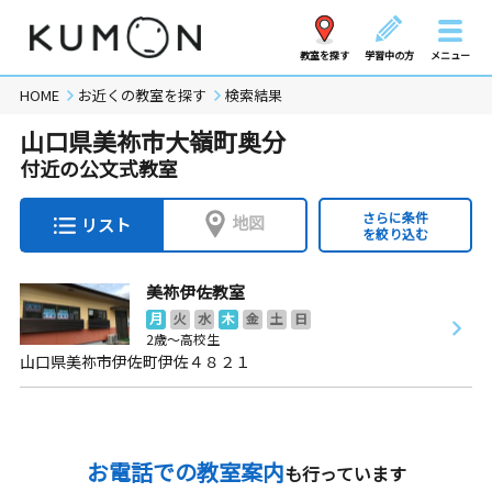
教室を探す
学習中の方
メニュー
HOME
お近くの教室を探す
検索結果
山口県美祢市大嶺町奥分
付近の公文式教室
さらに条件
地図
リスト
を絞り込む
美祢伊佐教室
月
火
水
木
金
土
日
2歳～高校生
山口県美祢市伊佐町伊佐４８２１
お電話での教室案内
も行っています