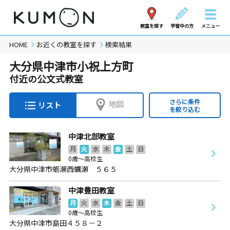
教室を探す
学習中の方
メニュー
HOME
お近くの教室を探す
検索結果
大分県中津市小祝上方町
付近の公文式教室
さらに条件
地図
リスト
を絞り込む
中津北部教室
月
火
水
木
金
土
日
0歳～高校生
大分県中津市蛎瀬西蠣瀬 ５６５
中津豊田教室
月
火
水
木
金
土
日
0歳～高校生
大分県中津市島田４５８－２