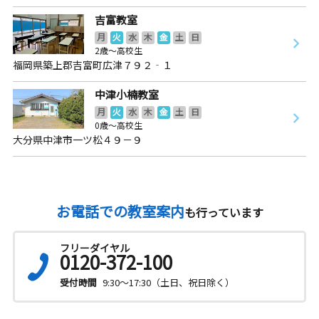
吉富教室
月
火
水
木
金
土
日
2歳～高校生
福岡県築上郡吉富町広津７９２‐１
中津小楠教室
月
火
水
木
金
土
日
0歳～高校生
大分県中津市一ツ松４９－９
お電話での教室案内
も行っています
フリーダイヤル
0120-372-100
受付時間
9:30～17:30（土日、祝日除く）