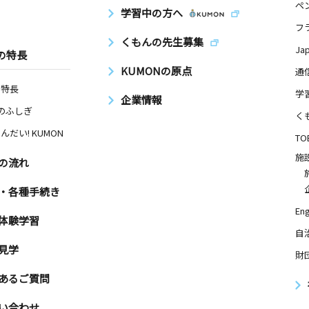
ペ
学習中の方へ
フ
くもんの先生募集
Ja
の特長
KUMONの原点
通
の特長
学
企業情報
Nのふしぎ
く
んだい! KUMON
TO
施
の流れ
・各種手続き
Eng
体験学習
自
見学
財
あるご質問
い合わせ