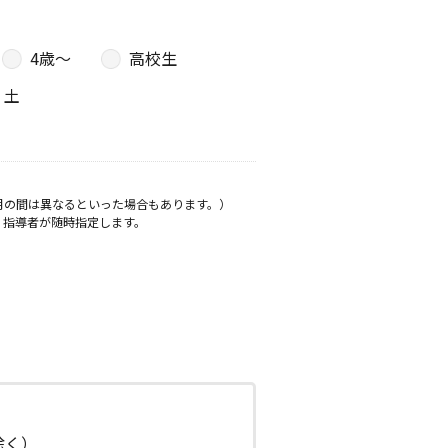
4歳〜
高校生
土
月の間は異なるといった場合もあります。）
、指導者が随時指定します。
日除く）