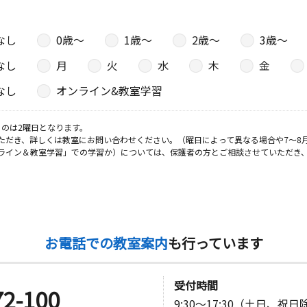
なし
0歳〜
1歳〜
2歳〜
3歳〜
なし
月
火
水
木
金
なし
オンライン&教室学習
のは2曜日となります。
ただき、詳しくは教室にお問い合わせください。（曜日によって異なる場合や7～8
ライン＆教室学習」での学習か）については、保護者の方とご相談させていただき
お電話での教室案内
も行っています
受付時間
72-100
9:30～17:30（土日、祝