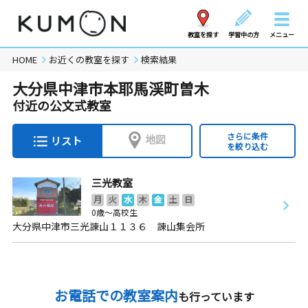
教室を探す
学習中の方
メニュー
HOME
お近くの教室を探す
検索結果
大分県中津市本耶馬渓町曽木
付近の公文式教室
さらに条件
地図
リスト
を絞り込む
三光教室
月
火
水
木
金
土
日
0歳～高校生
大分県中津市三光諌山１１３６ 諌山集会所
お電話での教室案内
も行っています